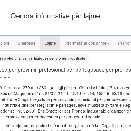
Qendra informative për lajme
acioni
Shërbime
Lajme
Informata të dobishme
PI Prof
n profesional për përfaqësues për pronësi industriale
së për provimin profesional për përfaqësues për pronës
riale
 të neneve 279 dhe 280 nga Ligji për pronësi industriale (“Gazeta zyrt
kës së Maqedonisë” nr. 21/09, 24/11, 12/14, 41/14, 152/15, 53/16 dhe
et 2 dhe 3 nga Rregullorja për provimin profesional për përfaqësues 
 industriale dhe për Regjistrin e përfaqësuesve (“Gazeta zyrtare e Rep
donisë” nr. 92/09), Enti Shtetëror për Pronësi Industriale organizon d
mit profesional për përfaqësues për pronësi industriale.
hje me provimin do të mbahen ligjerata në kohëzgjatje prej pes