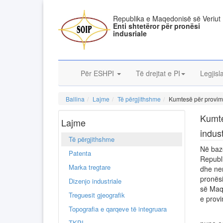
Republika e Maqedonisë së Veriut
Enti shtetëror për pronësi
indusriale
Për ESHPI
Të drejtat e PI
Legjisl
Ballina
Lajme
Të përgjithshme
Kumtesë për provimi
Kumte
Lajme
indust
Të përgjithshme
Në bazë
Patenta
Republi
Marka tregtare
dhe nen
pronësi
Dizenjo industriale
së Maqe
Treguesit gjeografik
e provi
Topografia e qarqeve të integruara
Në lid
TKPI