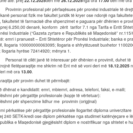
dhe atë: prej
22
.
12.
20
25
deri më
26
.
12
.20
25
nga ora
17.00
deri më ora
in profesional për përfaqësues për pronësi industriale të drejt
kanë personat fizik me fakultet juridik të kryer ose ndonjë nga fakultet
, fakultetet të farmacisë dhe shpenzimet e paguara për dhënien e prov
rej 6.250,00 denarë, konform zërit tarifor 7.1 nga Tarifa e Entit Shtet
nësi Industriale (“Gazeta zyrtare e Republikës së Maqedonisë” nr.115/
ë: emri i pranuesit – Enti Shtetëror për Pronësi Industriale; banka e pr
, llogaria 100000000063095; llogaria e shfrytëzuesit buxhetor 11002
; llogaria hyrëse 72414920; mënyra 1.
at të cilët janë të interesuar për dhënien e provimit, duhet të
rojnë fletëparaqitje me shkrim në Ent më së voni deri më
1
8
.
12
.20
25
n
eri më ora
1
3
.00
.
raqitja për provim duhet të përmbajë:
ë dhënat e kandidatit: emri, mbiemri, adresa, telefoni, faksi, e-maili;
dëshmi për përgatitje profesionale (kopje të vërtetuar):
dëshmi për shpenzime lidhur me provimin (origjinal)
mi përkatëse për përgatitje profesionale llogaritet diploma univerzitar
rej 240 SETK-kredi ose diplom përkatëse nga studimet katërvjeçare e l
ublika e Maqedonisë gjegjësisht diplom e nostrifikuar nga shtetet e h