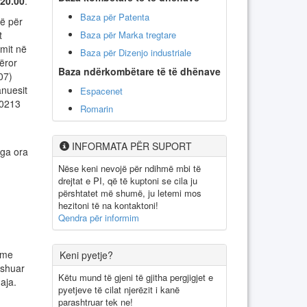
20.00
.
Baza për Patenta
ë për
Baza për Marka tregtare
et
imit në
Baza për Dizenjo industriale
ëror
Baza ndërkombëtare të të dhënave
07)
anuesit
Espacenet
00213
Romarin
INFORMATA PËR SUPORT
ga ora
Nëse keni nevojë për ndihmë mbi të
drejtat e PI, që të kuptoni se cila ju
përshtatet më shumë, ju letemi mos
hezitoni të na kontaktoni!
Qendra për informim
e me
Keni pyetje?
ëshuar
Këtu mund të gjeni të gjitha pergjigjet e
uaja.
pyetjeve të cilat njerëzit i kanë
parashtruar tek ne!