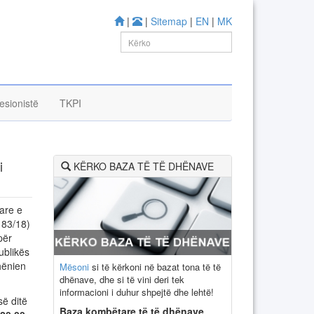
|
|
Sitemap
|
EN
|
MK
esionistë
TKPI
i
KËRKO BAZA TË TË DHËNAVE
are e
 83/18)
për
ublikës
hënien
Mësoni
si të kërkoni në bazat tona të të
dhënave, dhe si të vini deri tek
informacioni i duhur shpejtë dhe lehtë!
ë ditë
Baza kombëtare të të dhënave