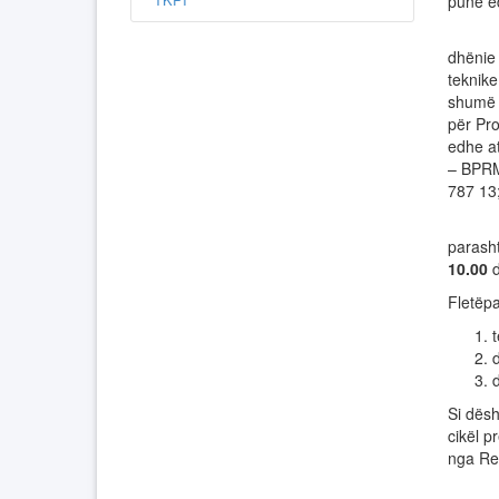
pune e
Provim
dhënie 
teknike
shumë p
për Pro
edhe at
– BPRM
787 13
Person
parasht
1
0
.00
d
Fletëpa
t
Si dësh
cikël p
nga Rep