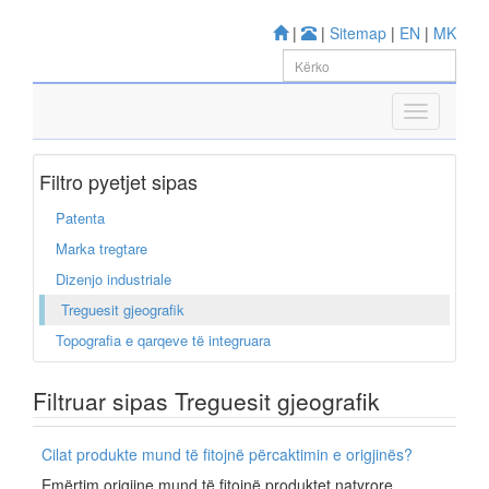
|
|
Sitemap
|
EN
|
MK
Filtro pyetjet sipas
Patenta
Marka tregtare
Dizenjo industriale
Treguesit gjeografik
Topografia e qarqeve të integruara
Filtruar sipas Treguesit gjeografik
Cilat produkte mund të fitojnë përcaktimin e origjinës?
Emërtim origjine mund të fitojnë produktet natyrore,