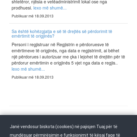
shtetëror, njësia e vetëadministrimit lokal ose nga
prodhuesi.
lexo më shumë...
Publikuar më 18.09.2013
Sa është kohëzgjatja e së të drejtës së përdorimit të
emërtimit të origjinës?
Personi i regjistruar në Regjistrin e përdoruesve të
emërtimeve të origjinës, nga data e regjistrimit, ai bëhet
një përdorues i autorizuar me çka i lejohet të drejtën për të
përdorur emërtimin e origjinës 5 vjet nga data e regjis..
lexo më shumë...
Publikuar më 18.09.2013
Na ndiqni në
Janë vendosur biskota (cookies) në pajisjen Tuaj për të
Kthehu në fillim
mundësuar përmirësimin e funksionimit të kësaj faqe të