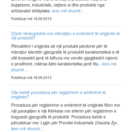
bujqësore, industriale, zejtare si dhe produkte nga
artizanalet shtëpiake.
lexo më shumë...
Publikuar më 18.09.2013
Çfarë nënkuptohet me mbrojtjen e emërtimit të origjinës të
një produkti?
Përcaktimi i origjinës së një produkti përdoret për të
mbrojtur identitin gjeografik të produktit karakteristikat e të
cilit kryesisht janë të lidhura me vendin gjegjësisht rajonin
e prodhimit, ndërsa këto karakteristika janë fitu..
lexo më
shumë...
Publikuar më 18.09.2013
Cila është procedura për regjistrimin e emërtimit të
origjinës?
Procedura për regjistrimin e emërtimit të origjinës fillon me
një paraqitjen e një Kërkese me shkrim për regjistrimin e
treguesit gjeografik të produktit. Procedura është e
përcaktuar me: Ligjin për Pronësi Industriale (Gazeta Zyr..
lexo më shumë...