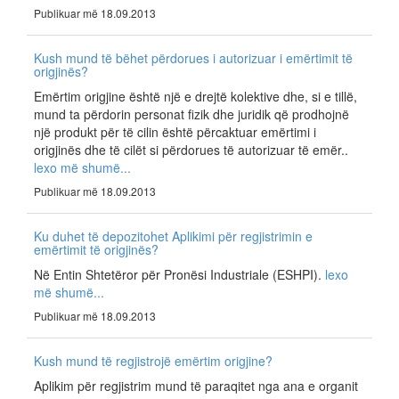
Publikuar më 18.09.2013
Kush mund të bëhet përdorues i autorizuar i emërtimit të
origjinës?
Emërtim origjine është një e drejtë kolektive dhe, si e tillë,
mund ta përdorin personat fizik dhe juridik që prodhojnë
një produkt për të cilin është përcaktuar emërtimi i
origjinës dhe të cilët si përdorues të autorizuar të emër..
lexo më shumë...
Publikuar më 18.09.2013
Ku duhet të depozitohet Aplikimi për regjistrimin e
emërtimit të origjinës?
Në Entin Shtetëror për Pronësi Industriale (ESHPI).
lexo
më shumë...
Publikuar më 18.09.2013
Kush mund të regjistrojë emërtim origjine?
Aplikim për regjistrim mund të paraqitet nga ana e organit