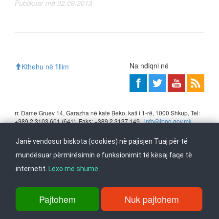
Publikuar më 02.09.2013
Na ndiqni në
Kthehu në fillim
rr. Dame Gruev 14, Garazha në kate Beko, kati i 1-rë, 1000 Shkup, Tel:
+389 2 3103 601 (641), Faks: +389 2 3137 149 |
info@ippo.gov.mk
©
2026
. ·
Privacy
·
Terms
Janë vendosur biskota (cookies) në pajisjen Tuaj për të
mundësuar përmirësimin e funksionimit të kësaj faqe të
internetit.
Lexo më shumë
Pajtohem
Nuk pajtohem