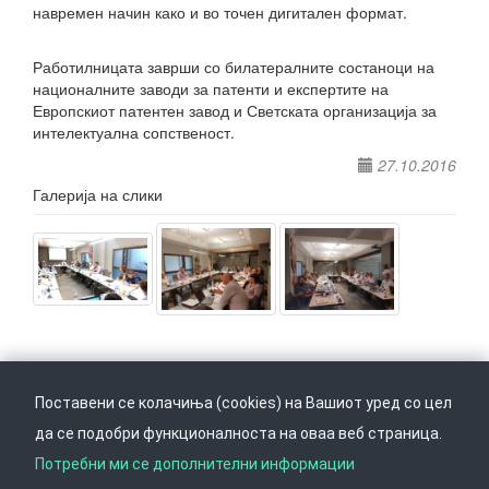
навремен начин како и во точен дигитален формат.
Работилницата заврши со билатералните состаноци на
националните заводи за патенти и експертите на
Европскиот патентен завод и Светската организација за
интелектуална сопственост.
27.10.2016
Галерија на слики
Поставени се колачиња (cookies) на Вашиот уред со цел
да се подобри функционалноста на оваа веб страница.
Следете не на
Врати се горе
Потребни ми се дополнителни информации