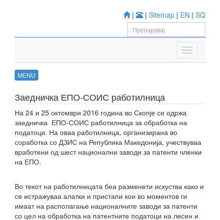
|
|
Sitemap
|
EN
|
SQ
MENU
Заедничка ЕПО-СОИС работилница
На 24 и 25 октомври 2016 година во Скопје се одржа
заедничка ЕПО-СОИС работилница за обработка на
податоци. На оваа работилница, организирана во
соработка со ДЗИС на Република Македонија, учествуваа
вработени од шест национални заводи за патенти членки
на ЕПО.
Во текот на работилницата беа разменети искуства како и
се истражуваа алатки и пристапи кои во моментов ги
имаат на располагање националните заводи за патенти
со цел на обработка на патентните податоци на лесен и