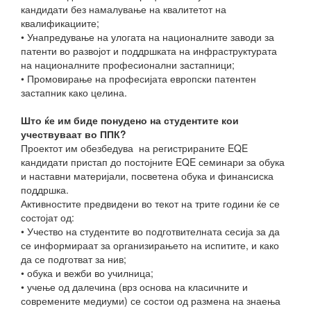
кандидати без намалување на квалитетот на
квалификациите;
• Унапредување на улогата на националните заводи за
патенти во развојот и поддршката на инфраструктурата
на националните професионални застапници;
• Промовирање на професијата европски патентен
застапник како целина.
Што ќе им биде понудено на студентите кои
учествуваат во ППК?
Проектот им обезбедува на регистрираните EQE
кандидати пристап до постојните EQE семинари за обука
и наставни материјали, посветена обука и финансиска
поддршка.
Активностите предвидени во текот на трите години ќе се
состојат од:
• Учество на студентите во подготвителната сесија за да
се информираат за организирањето на испитите, и како
да се подготват за нив;
• обука и вежби во училница;
• учење од далечина (врз основа на класичните и
современите медиуми) се состои од размена на знаења