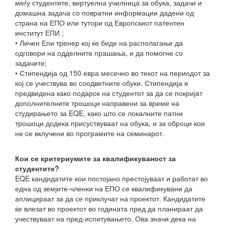
меѓу студентите, виртуелна училница за обука, задачи и
домашна задача со повратни информации дадени од
страна на ЕПО или тутори од Европскиот патентен
институт ЕПИ ;
• Личен Епи тренер кој ќе биде на располагање да
одговори на одделните прашања, и да помогне со
задачите;
• Стипендија од 150 евра месечно во текот на периодот за
кој се учествува во соодветните обуки. Стипендија е
предвидена како подарок на студентот за да се покријат
дополнителните трошоци направени за време на
студирањето за EQE, како што се локалните патни
трошоци додека присуствуваат на обука, и за оброци кои
не се вклучени во програмите на семинарот.
Кои се критериумите за квалификуваност за
студентите?
EQE кандидатите кои постојано престојуваат и работат во
една од земјите-членки на ЕПО се квалификувани да
аплицираат за да се приклучат на проектот. Кандидатите
ќе влезат во проектот во годината пред да планираат да
учествуваат на пред-испитувањето. Ова значи дека на