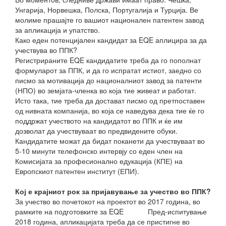
Унгарија, Норвешка, Полска, Португалија и Турција. Ве
молиме прашајте го вашиот национален патентен завод
за апликација и упатство.
Како еден потенцијален кандидат за EQE аплицира за да
учествува во ППК?
Регистрираните EQE кандидатите треба да го пополнат
формуларот за ППК, и да го испратат истиот, заедно со
писмо за мотивација до националниот завод за патенти
(НПО) во земјата-членка во која тие живеат и работат.
Исто така, тие треба да достават писмо од претпоставен
од нивната компанија, во која се наведува дека тие ќе го
поддржат учеството на кандидатот во ППК и ќе им
дозволат да учествуваат во предвидените обуки.
Кандидатите можат да бидат поканети да учествуваат во
5-10 минути телефонско интервју со еден член на
Комисијата за професионално едукација (КПЕ) на
Европскиот патентен институт (ЕПИ).
Кој е крајниот рок за пријавување за учество во ППК?
За учество во почетокот на проектот во 2017 година, во
рамките на подготовките за EQE Пред-испитување
2018 година, апликацијата треба да се пристигне во