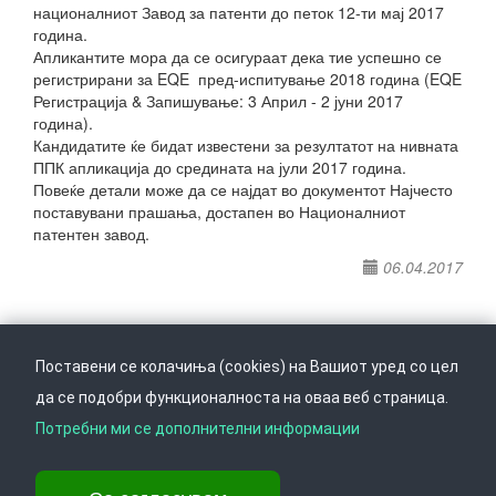
националниот Завод за патенти до петок 12-ти мај 2017
година.
Апликантите мора да се осигураат дека тие успешно се
регистрирани за EQE пред-испитување 2018 година (EQE
Регистрација & Запишување: 3 Април - 2 јуни 2017
година).
Кандидатите ќе бидат известени за резултатот на нивната
ППК апликација до средината на јули 2017 година.
Повеќе детали може да се најдат во документот Најчесто
поставувани прашања, достапен во Националниот
патентен завод.
06.04.2017
Поставени се колачиња (cookies) на Вашиот уред со цел
да се подобри функционалноста на оваа веб страница.
Следете не на
Врати се горе
Потребни ми се дополнителни информации