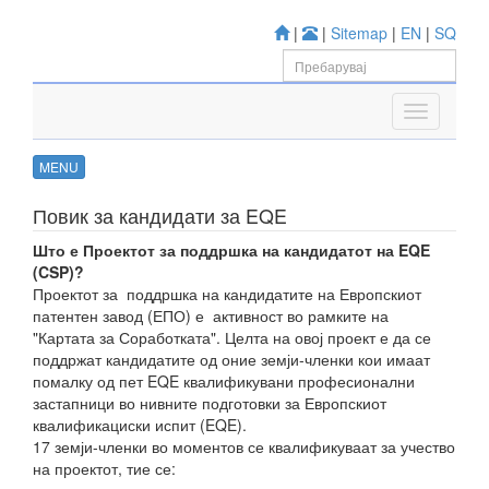
|
|
Sitemap
|
EN
|
SQ
MENU
Повик за кандидати за EQE
Што е Проектот за поддршка на кандидатот на EQE
(CSP)?
Проектот за поддршка на кандидатите на Европскиот
патентен завод (ЕПО) е активност во рамките на
"Картата за Соработката". Целта на овој проект е да се
поддржат кандидатите од оние земји-членки кои имаат
помалку од пет EQE квалификувани професионални
застапници во нивните подготовки за Европскиот
квалификациски испит (EQE).
17 земји-членки во моментов се квалификуваат за учество
на проектот, тие се: