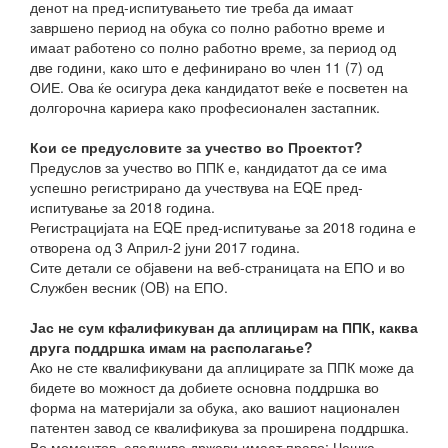
денот на пред-испитувањето тие треба да имаат
завршено период на обука со полно работно време и
имаат работено со полно работно време, за период од
две години, како што е дефинирано во член 11 (7) од
ОИЕ. Ова ќе осигура дека кандидатот веќе е посветен на
долгорочна кариера како професионален застапник.
Кои се предусловите за учество во Проектот?
Предуслов за учество во ППК е, кандидатот да се има
успешно регистрирано да учествува на EQE пред-
испитување за 2018 година.
Регистрацијата на EQE пред-испитување за 2018 година е
отворена од 3 Април-2 јуни 2017 година.
Сите детали се објавени на веб-страницата на ЕПО и во
Службен весник (OB) на ЕПО.
Јас не сум кфалификуван да аплицирам на ППК, каква
друга поддршка имам на располагање?
Ако не сте квалификувани да аплицирате за ППК може да
бидете во можност да добиете основна поддршка во
форма на материјали за обука, ако вашиот национален
патентен завод се квалификува за проширена поддршка.
Во моментов, следниве држави имаат право: Чешка,