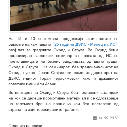
На 12 и 13 септември продолжија активностите во
рамките на кампањата
"25 години ДЗИС - Месец на ИС"
,
овој пат во градовите Охрид и Струга. Во Охрид беше
организиран заеднички семинар за правата од ИС со
претставниците на бизнис заедницата од двата града,
Охрид и Струга . На семинарот, беа традоначалникот на
Охрид, г-динот Јован Стојаноски, заменик директорот на
ДЗИС, г-динот Горан Герасимовски како и државниот
советник г-дин Али Асани.
Во центарот на Охрид и Струга беа поставени штандови
на кои се делеше промотивен материјал и се одговараше
на големиот број на прашања кои беа поставени од
страна на заинтересираните граѓани.
14.09.2018
Галерија на слики