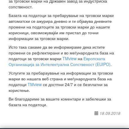
за трговски марки на Државен завод за индустриска
сопственост.
Базата на податоци за пребарување на трговски марки
автоматски се ажурира дневно и ги објавува дневните
промени на податоците за трговски марки до нашите
корисници, овозможувајќи им пристап до точни
информации за трговски марки.
Исто така сакаме да ве информираме дека истите
промени се рефлектирани и во меѓународната база на
податоци за трговски марки
TMview
на
Европската
Организација за Интелектуална Сопственост (EUIPO)
.
Услугите за пребараување на информации за трговски
марки во нашата веб страна и меѓународната база на
податоци
TMview
се достпни 24/7 и се безплатни за
користење.
Ви благодариме за вашите коментари и забелешки за
базата на податоци.
18.09.2018