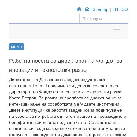
|
|
Sitemap
|
EN
|
SQ
MENU
Работна посета со директорот на Фондот за
иновации и технолошки развој
Директорот на Државниот завод за индустриска
соптвеност Горан Герасимовски денеска се сретна со
директорот на Фондот за иновации и технолошки развој
Коста Петров. Во рамки на средбата се дискутираше за
интензивирање на соработката меѓу двете институции.
Двете институции ќе работат заеднички за подигнување
на свеста за потребата од патентирање на производите и
бенефитите кои доаѓаат од заштитата. Со заштита на
своите производи македонските иноватори и компаниите
стануваат поконкурентни домашниот и странските пазари.