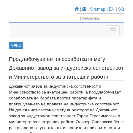
|
|
Sitemap
|
EN
|
SQ
MENU
Продлабочување на соработката меѓу
Државниот завод за индустриска сопственсот
и Министерството за внатрешни работи
Државниот завод за индустриска сопственост и
Министерството за внатрешни работи ја продлабочуваат
соработката во борбата против пиратеријата и
прекршувањето на правата на индустриска сопственост.
На денешниот состанок меѓу директорот на Државниот
завод за индустриска сопственост Горан Герасимовски и
министерот за внатрешни работи Оливер Спасовски беше
разговарано за улогата, активностите и пријавите по кои