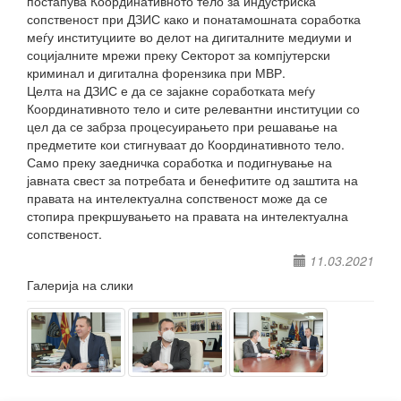
постапува Координативното тело за индустриска
сопственост при ДЗИС како и понатамошната соработка
меѓу институциите во делот на дигиталните медиуми и
социјалните мрежи преку Секторот за компјутерски
криминал и дигитална форензика при МВР.
Целта на ДЗИС е да се зајакне соработката меѓу
Координативното тело и сите релевантни институции со
цел да се забрза процесуирањето при решавање на
предметите кои стигнуваат до Координативното тело.
Само преку заедничка соработка и подигнување на
јавната свест за потребата и бенефитите од заштита на
правата на интелектуална сопственост може да се
стопира прекршувањето на правата на интелектуална
сопственост.
11.03.2021
Галерија на слики