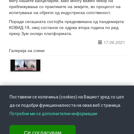
меѓу нашите канцеларии, како многу важен чекор на
приближување со практиките на земјите, во процесот на
испитување на објекти од индустриска сопственост.
Поради сегашната состојба предизвикана од пандемијата
КОВИД-19, овој состанок се одржа втора година по ред
преку Зум онлајн платформата.
17.06.2021
Галерија на слики
Поставени се колачиња (cookies) на Вашиот уред со цел
да се подобри функционалноста на оваа веб страница.
Следете не на
Врати се горе
Потребни ми се дополнителни информации
Се согласувам