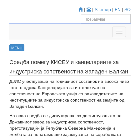
|
|
Sitemap
|
EN
|
SQ
MENU
Средба помеѓу КИСЕУ и канцелариите за
индустриска сопственост на Западен Балкан
ДЗИС учествуваше на годишниот состанок на високо ниво
што го одржа Канцеларијата за интелектуална
сопственост на Европската унија со раководителите на
институциите за индустриска сопственост на земјите од
Западен Балкан.
На оваа средба се дискутираше за достигнувањата на
Државниот завод за индустриска сопственост,
претставувајќи ја Република Северна Македонија и
желбата за понатамошно зајакнување на соработката