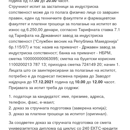
година од
17.00
до
20.00
часот.
Стручниот испит за застапници за индустриска
сопственост може да го полага физичко лице со завршен
правен, еден од техничките факултети и фармацевтски
факултет и платени трошоци за полагање на испитот во
износ од 6.250,00 денари, согласно Тарифната ставка 7.1
од Тарифата на Државниот завод за индустриска
сопственост (“Службен весник на Република Македонија”
бр.115/07) и тоа: назив на примачот - Државен завод за
индустриска сопственост; банка на примачот - НБРМ,
сметка 100000000063095; сметка на буџетски корисник
1100200213 787 13; приходна сметка 724149 20; начин 1.
Лицата што се заинтересирани за полагање на испитот,
потребно е да поднесат писмена пријава до Заводот
најдоцна до
17.12.2021
година од
10.00
до
12.00
часот.
Пријавата за испит треба да содржи:
1. податоци за кандидатот: име, презиме, адреса,
телефон, факс, е-маил;
2. доказ за стручната подготовка (заверена копија);
3. доказ за платени трошоци за испитот (оригинал).
За соодветен доказ за стручната подготовка се смета
универзитетска диплома од циклус со 240 ЕКТС-кредити