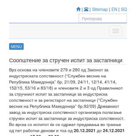
|
|
Sitemap
|
EN
|
SQ
MENU
Соопштение за стручен испит за застапници
Врз основа на членовите 279 и 280 од Законот за
индустриската сопственост (“Службен весник на
Република Македонија” бр. 21/09, 24/11, 12/14, 41/14,
152/15, 53/16 и 83/18) и членовите 2 и 3 од Правилникот
за стручниот испит за застапници за индустриска
сопственост и за регистарот на застапници (“Службен
весник на Република Македонија” бр.92/09) Државниот
завод за индустриска сопственост организира полагање
стручен испит за застапници за индустриска сопственост.
Во врска со испитот ќе се одржат предавања во траење
од пет работни денови и тоа од
20.12.2021
до
24.12.2021