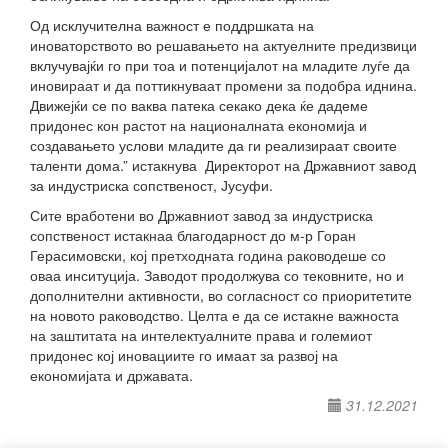
Од исклучителна важност е поддршката на
иноваторството во решавањето на актуелните предизвици
вклучувајќи го при тоа и потенцијалот на младите луѓе да
иновираат и да поттикнуваат промени за подобра иднина.
Движејќи се по ваква патека секако дека ќе дадеме
придонес кон растот на националната економија и
создавањето услови младите да ги реализираат своите
таленти дома.” истакнува Директорот на Државниот завод
за индустриска сопственост, Јусуфи.
Сите вработени во Државниот завод за индустриска
сопственост истакнаа благодарност до м-р Горан
Герасимовски, кој претходната година раководеше со
оваа инситуција. Заводот продолжува со тековните, но и
дополнителни активности, во согласност со приоритетите
на новото раководство. Целта е да се истакне важноста
на заштитата на интелектуалните права и големиот
придонес кој иновациите го имаат за развој на
економијата и државата.
31.12.2021