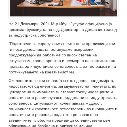
На 21 Декември, 2021 М-р Ибуш Јусуфи официјално ја
презема функцијата на в.д. Директор на Државниот завод
за индустриска сопственост.
“Подготвени за справување со сите нови предизвици кои
ги носи денешницата, остануваме исправени,
продолжувајќи да работиме со висок степен на
ентузијазам, транспарентно и неуморно на заштитата на
правата од индустриска сопственост, а во тие рамки и на
поттикнувањето на креативниот ум.
Околностите во кои се наоѓа светот денес, пандемијата,
недостатокот од енергија, загадувањето на планетата, во
центарот на вниманието ги ставаат токму иновациите и
иновативното размислување поддржани со индустриската
сопственост. Ентузијазмот, колективната мудрост,
генијалност и креативност, отелотворени во иновациите и
иновативните решенија водат кон решавање на
заедничките, глобални предизвици со единствена цел
обликување на безбедна и одржлива иднина.