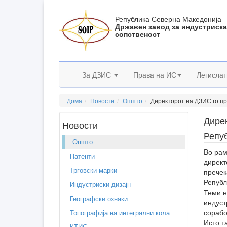
Република Северна Македонија
Државен завод за индустриск
сопственост
За ДЗИС
Права на ИС
Легислат
Дома
Новости
Општо
Директорот на ДЗИС го пр
Дирек
Новости
Репу
Општо
Во рам
Патенти
директ
Трговски марки
пречек
Републ
Индустриски дизајн
Теми н
Географски ознаки
индуст
сорабо
Топографија на интегрални кола
Исто т
КТИС