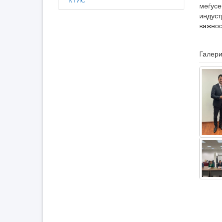
меѓусе
индуст
важнос
Галери