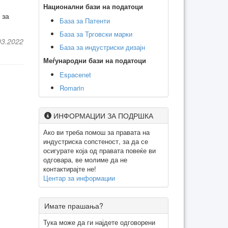
Национални бази на податоци
 за
База за Патенти
База за Трговски марки
03.2022
База за индустриски дизајн
Меѓународни бази на податоци
Espacenet
Romarin
ИНФОРМАЦИИ ЗА ПОДРШКА
Ако ви треба помош за правата на
индустриска сопстеност, за да се
осигурате која од правата повеќе ви
одговара, ве молиме да не
контактирајте не!
Центар за информации
Имате прашања?
Тука може да ги најдете одговорени