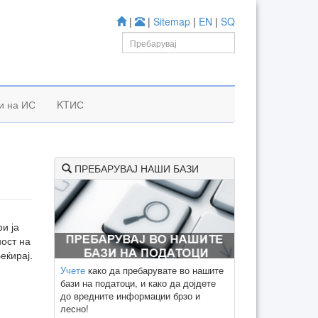
|
|
Sitemap
|
EN
|
SQ
и на ИС
KTИС
ПРЕБАРУВАЈ НАШИ БАЗИ
и ја
ност на
еќирај.
Учете
како да пребарувате во нашите
бази на податоци, и како да дојдете
до вредните информации брзо и
лесно!