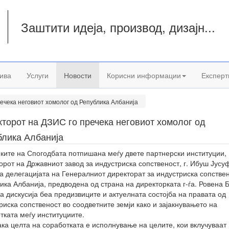
Заштити идеја, производ, дизајн...
а
ива
Услуги
Новости
Корисни информации
Експерт
ечека неговиот хомолог од Република Албанија
торот на ДЗИС го пречека неговиот хомолог од
блика Албанија
ките на Спогодбата потпишана меѓу двете партнерски институции,
орот на Државниот завод за индустриска сопственост, г. Ибуш Јусуф
а делегацијата на Генералниот директорат за индустриска сопстве
ика Албанија, предводена од страна на директорката г-ѓа. Ровена Б
а дискусија беа предизвиците и актуелната состојба на правата од
риска сопственост во соодветните земји како и зајакнувањето на
тката меѓу институциите.
ака целта на соработката е исполнување на целите, кои вклучуваат