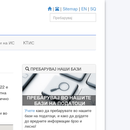
|
|
Sitemap
|
EN
|
SQ
и на ИС
KTИС
ПРЕБАРУВАЈ НАШИ БАЗИ
022 е
атна
лично
Учете
како да пребарувате во нашите
и во
бази на податоци, и како да дојдете
до вредните информации брзо и
лесно!