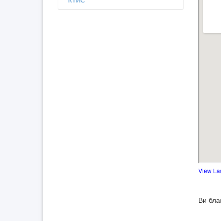
View La
Ви бла