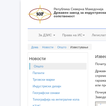
Република Северна Македонија
Државен завод за индустриск
сопственост
За ДЗИС
Права на ИС
Легислат
Дома
Новости
Општо
Известување
Изве
Новости
Почиту
Општо
Државн
Патенти
спреме
Трговски марки
гаража
или пр
Индустриски дизајн
Почнув
Географски ознаки
Заводо
Топографија на интегрални кола
КТИС