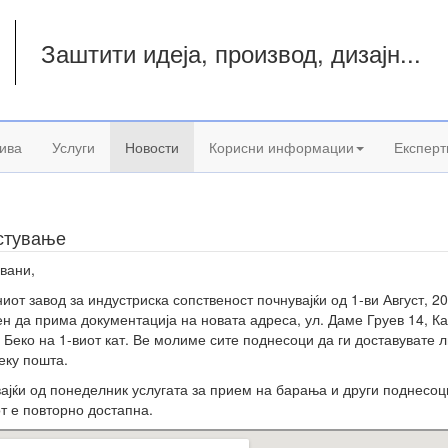
Заштити идеја, производ, дизајн...
а
ива
Услуги
Новости
Корисни информации
Експерт
стување
вани,
иот завод за индустриска сопственост почнувајќи од 1-ви Август, 2
н да прима документација на новата адреса, ул. Даме Груев 14, К
 Беко на 1-виот кат. Ве молиме сите поднесоци да ги доставувате 
еку пошта.
ајќи од понеделник услугата за прием на барања и други поднесоц
т е повторно достапна.