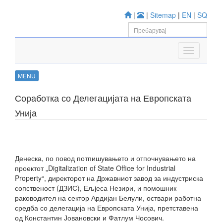
|
|
Sitemap
|
EN
|
SQ
MENU
Соработка со Делегацијата на Европската
Унија
Денеска, по повод потпишувањето и отпочнувањето на
проектот „Digitalization of State Office for Industrial
Property“, директорот на Државниот завод за индустриска
сопственост (ДЗИС), Ељjеса Незири, и помошник
раководител на сектор Ардијан Белули, оствари работна
средба со делегација на Европската Унија, претставена
од Константин Јовановски и Фатлум Чосович.