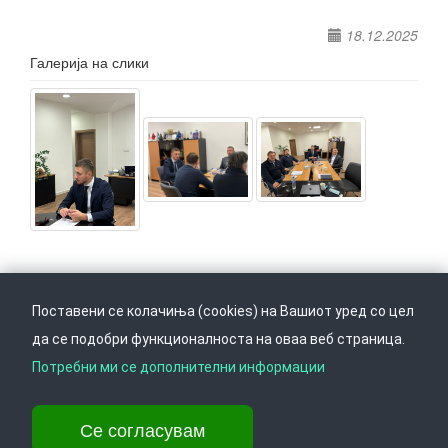
18.12.2025
Галерија на слики
Поставени се колачиња (cookies) на Вашиот уред со цел
да се подобри функционалноста на оваа веб страница.
Следете не на
Врати се горе
Потребни ми се дополнителни информации
Се согласувам