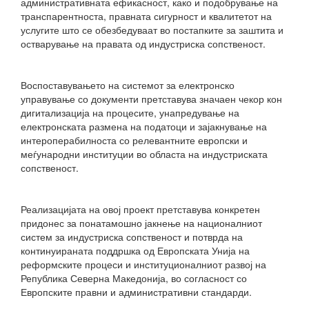
административната ефикасност, како и подобрување на
транспарентноста, правната сигурност и квалитетот на
услугите што се обезбедуваат во постапките за заштита и
остварување на правата од индустриска сопственост.
Воспоставувањето на системот за електронско
управување со документи претставува значаен чекор кон
дигитализација на процесите, унапредување на
електронската размена на податоци и зајакнување на
интероперабилноста со релевантните европски и
меѓународни институции во областа на индустриската
сопственост.
Реализацијата на овој проект претставува конкретен
придонес за понатамошно јакнење на националниот
систем за индустриска сопственост и потврда на
континуираната поддршка од Европската Унија на
реформските процеси и институционалниот развој на
Република Северна Македонија, во согласност со
Европските правни и административни стандарди.