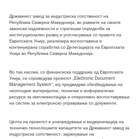
Државниот завод за индустриска сопственост на
Република Северна Македонија, во рамките на своите
законски надлежности и стратешки определби за
институционален развој и усогласување со правото на
Европската Унија, реализира воспоставена и
континуирана соработка со Делегацијата на Европската
Унија во Република Северна Македонија.
Во таа насока, со финансиска поддршка од Европската
Унија, се спроведува проектот „Electronic Document
Management System“, кој предвидува обезбедување на
неопходни материјални, технички и информатички
ресурси за имплементација и оперативно воспоставување
на систем за електронско управување со документи.
Целта на проектот е унапредување и модернизација на
техничко-технолошките капацитети на Државниот завод за
индустриска сопственост, зајакнување на