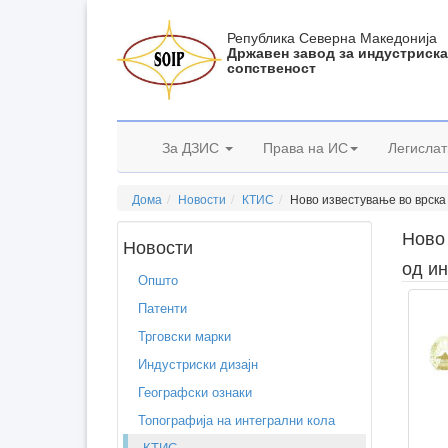
Република Северна Македонија
Државен завод за индустриск
сопственост
За ДЗИС
Права на ИС
Легислат
Дома
Новости
КТИС
Ново известување во врска
Ново 
Новости
од ин
Општо
Патенти
Трговски марки
Индустриски дизајн
Географски ознаки
Топографија на интегрални кола
КТИС