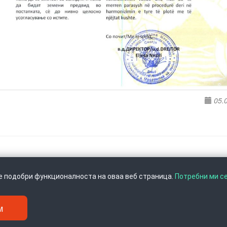
05.
се подобри функционалноста на оваа веб страница.
Потребни ми с
м
Скопје, Тел: +389 2 3103 601 (641), Факс: +389 2 3137 149 |
info@ippo.gov.mk