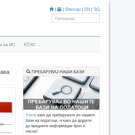
|
|
Sitemap
|
EN
|
SQ
и на ИС
KTИС
рава
ПРЕБАРУВАЈ НАШИ БАЗИ
Учете
како да пребарувате во нашите
бази на податоци, и како да дојдете
до вредните информации брзо и
лесно!