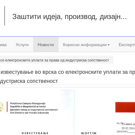
Заштити идеја, производ, дизајн...
а
ива
Услуги
Новости
Корисни информации
Експерт
 со електронските уплати за права од индустриска сопственост
известување во врска со електронските уплати за п
дустриска сопственост