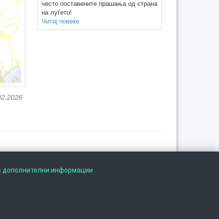
често поставените прашања од страна
на луѓето!
Читај повеќе
02.2026
Следете не на
е дополнителни информации
©
2026
. ·
Privacy
·
Terms