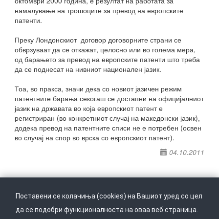
октомври 2000 година, е резултат на работата за
намалување на трошоците за превод на европските
патенти.
Преку Лондонскиот договор договорните страни се
обврзуваат да се откажат, целосно или во голема мера,
од барањето за превод на европските патенти што треба
да се поднесат на нивниот национален јазик.
Тоа, во пракса, значи дека со новиот јазичен режим
патентните барања секогаш се достапни на официјалниот
јазик на државата во која европскиот патент е
регистриран (во конкретниот случај на македонски јазик),
додека превод на патентните списи не е потребен (освен
во случај на спор во врска со европскиот патент).
04.10.2011
Поставени се колачиња (cookies) на Вашиот уред со цел
да се подобри функционалноста на оваа веб страница.