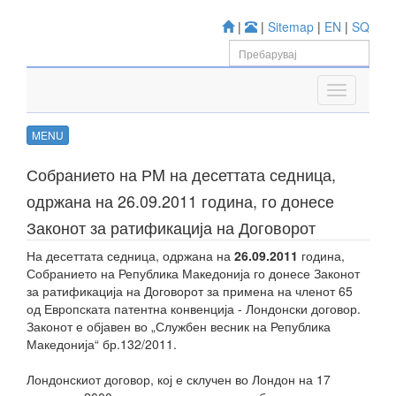
|
|
Sitemap
|
EN
|
SQ
MENU
Собранието на РM на десеттата седница,
одржана на 26.09.2011 година, го донесе
Законот за ратификација на Договорот
На десеттата седница, одржана на
26.09.2011
година,
Собранието на Република Македонија го донесе Законот
за ратификација на Договорот за примена на членот 65
од Европската патентна конвенција - Лондонски договор.
Законот е објавен во „Службен весник на Република
Македонија“ бр.132/2011.
Лондонскиот договор, кој е склучен во Лондон на 17