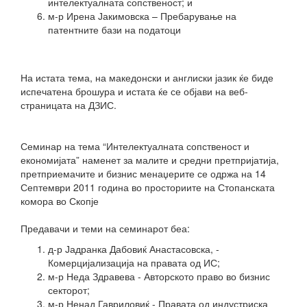
интелектуалната сопственост; и
м-р Ирена Јакимовска – Пребарување на
патентните бази на податоци
На истата тема, на македонски и англиски јазик ќе биде
испечатена брошура и истата ќе се објави на веб-
страницата на ДЗИС.
Семинар на тема “Интелектуалната сопственост и
економијата” наменет за малите и средни претпријатија,
претприемачите и бизнис менаџерите се одржа на 14
Септември 2011 година во просториите на Стопанската
комора во Скопје
Предавачи и теми на семинарот беа:
д-р Јадранка Дабовиќ Анастасовска, -
Комерцијализација на правата од ИС;
м-р Неда Здравева - Авторското право во бизнис
секторот;
м-р Ненад Гавриловиќ - Правата од индустриска