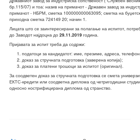
Државниот завод за индустриска сопственост (“Службен весни
бр.115/07) и тоа: назив на примачот - Државен завод за индуст
примачот - НБРМ, сметка 100000000063095; сметка на буџетск
приходна сметка 724149 20; начин 1.
Лицата што се заинтересирани за полагање на испитот, потре
до Заводот најдоцна до
29
.
11
.20
19
година.
Пријавата за испит треба да содржи:
податоци за кандидатот: име, презиме, адреса, телефон
доказ за стручната подготовка (заверена копија);
доказ за платени трошоци за испитот (оригинал).
За соодветен доказ за стручната подготовка се смета универз
ЕКТС-кредити или соодветна диплома од четригодишни студии
односно нострифицирана диплома од странство.