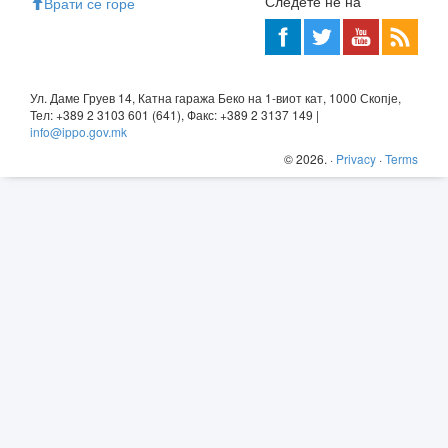
Следете не на
Врати се горе
Ул. Даме Груев 14, Катна гаража Беко на 1-виот кат, 1000 Скопје,
Тел: +389 2 3103 601 (641), Факс: +389 2 3137 149 |
info@ippo.gov.mk
©
2026
. ·
Privacy
·
Terms