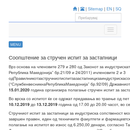
|
|
Sitemap
|
EN
|
SQ
MENU
Соопштение за стручен испит за застапници
Врз основа на членовите 279 и 280 од Законот за индустриска
Република Македонија” бр.21/09 и 24/2011) ичленовите 2 и 3
одПравилникотзастручниотиспитзазастапницизаиндустрискасо
(“СлужбенвесникнаРепубликаМакедонија” бр.92/09) Државниот 
15
.
01
.20
20
година организира полагање стручен испит за заст
Во врска со испитот ќе се одржат предавања во траење од пет
10
.
12.
20
19
до
13
.
12
.20
19
година од 17.00 до 20.00 часот, во с
Стручниот испит за застапници за индустриска сопственост мо
завршен правен, еден од техничките факултети и фармацевтс
полагање на испитот во износ од 6.250,00 денари, согласно Т