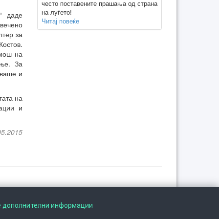
често поставените прашања од страна
на луѓето!
“ даде
Читај повеќе
свечено
лтер за
Костов.
омош на
ње. За
уваше и
гата на
ации и
05.2015
Следете не на
е дополнителни информации