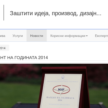
Заштити идеја, производ, дизајн...
а
ива
Услуги
Новости
Корисни информации
Експерт
2014
НТ НА ГОДИНАТА 2014