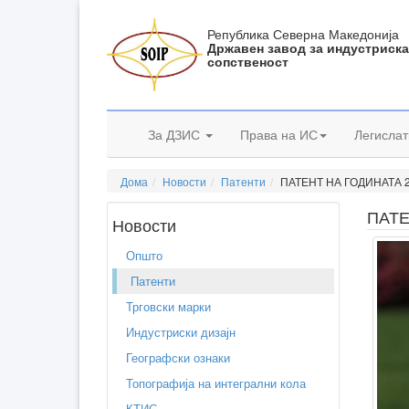
Република Северна Македонија
Државен завод за индустриск
сопственост
За ДЗИС
Права на ИС
Легислат
Дома
Новости
Патенти
ПАТЕНТ НА ГОДИНАТА 
ПАТЕ
Новости
Општо
Патенти
Трговски марки
Индустриски дизајн
Географски ознаки
Топографија на интегрални кола
КТИС