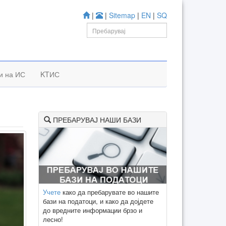
|
|
Sitemap
|
EN
|
SQ
и на ИС
KTИС
ПРЕБАРУВАЈ НАШИ БАЗИ
Учете
како да пребарувате во нашите
бази на податоци, и како да дојдете
до вредните информации брзо и
лесно!