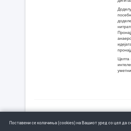
Додел
посебн
доделе
нитрат
Пронај
анаер
идејат
пронај
Целта 
интел
уметни
Врати се горе
Поставени се колачиња (cookies) на Вашиот уред со цел да 