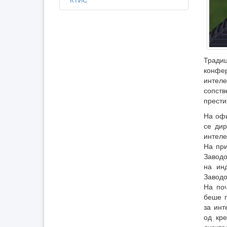
Тради
конфер
интеле
сопст
прести
На офи
се дир
интеле
На при
Заводо
на ин
Заводо
На поч
беше п
за инт
од кре
дигита