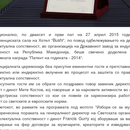
ционално, по дваесет и први пат на 27 април 2015 год
енциската сала на Хотел “Bushi“, по повод одбележувањето на д
ктуална сопственост, во организација на Државниот завод за инду
веност на Република Македонија, беше свечено доделена 
жната награда “Патент на годината - 2014“.
цијалната церемонија беа присутни еминентни гости и претставн
ектно или индиректно вклучени во процесот на заштита со пра
ктуална сопственост.
сутните гости им се обрати со поздравен говор заменик директ
т г-динот Мите Костов, кој говореше и за најновите активности во
дустриска сопственост со кои се повеќе се хармонизира работ
т со светските и европските норми.
етокот, во рамките на програмата под мотото “Избори се за му
ренесена пораката на генералниот директор на Светската орган
електуална сопственост г-динот Francis Gurry кој зборуваше за в
ирање на фер договори за музичарите, креаторите и изведува
лната економија.