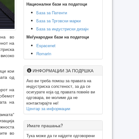
Национални бази на податоци
База за Патенти
База за Трговски марки
База за индустриски дизајн
ина во
Меѓународни бази на податоци
енот на
Espacenet
стриска
Romarin
високо
ИНФОРМАЦИИ ЗА ПОДРШКА
ици кои
вата од
Ако ви треба помош за правата на
индустриска сопстеност, за да се
орот на
осигурате која од правата повеќе ви
 обемот
одговара, ве молиме да не
ата на
контактирајте не!
Центар за информации
зиката“
изација
Имате прашања?
ажноста
чите во
Тука може да ги најдете одговорени