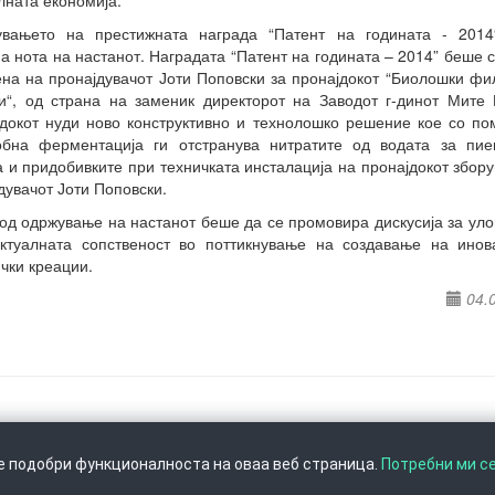
увањето на престижната награда “Патент на годината - 2014
а нота на настанот. Наградата “Патент на годината – 2014” беше 
на на пронајдувачот Јоти Поповски за пронајдокот “Биолошки фи
и“, од страна на заменик директорот на Заводот г-динот Мите 
докот нуди ново конструктивно и технолошко решение кое со п
обна ферментација ги отстранува нитратите од водата за пие
а и придобивките при техничката инсталација на пронајдокот збор
дувачот Јоти Поповски.
од одржување на настанот беше да се промовира дискусија за уло
ектуалната сопственост во поттикнување на создавање на инов
чки креации.
04.
се подобри функционалноста на оваа веб страница.
Потребни ми с