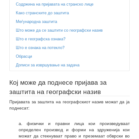
Содржина на пријавата на странско лице
Како странските до заштита
Меѓународна заштита
Што може да се заштити со географски назив
Што е географска ознака?
Што е ознака на потекло?
Обрасци
Дописи за извршување на задача
Кој може да поднесе пријава за
заштита на географски назив
Пријавата за заштита на географскиот назив можат да ја
поднесат:
а. физички и правни лица кои произведуваат
определен производ и форми на здруженија кои
можат да стекнуваат право и преземаат обврски во