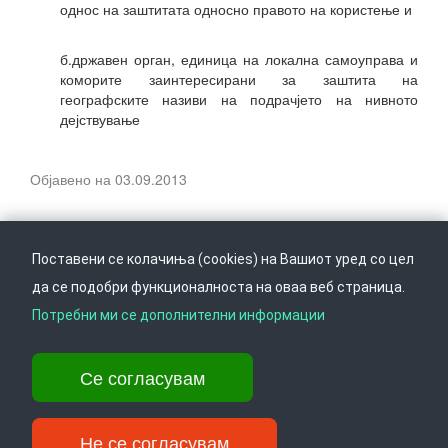
однос на заштитата односно правото на користење и
б.државен орган, единица на локална самоуправа и
коморите заинтересирани за заштита на
географските називи на подрачјето на нивното
дејствување
Објавено на 03.09.2013
Поставени се колачиња (cookies) на Вашиот уред со цел
да се подобри функционалноста на оваа веб страница.
Следете не на
Врати се горе
Потребни ми се дополнителни информации
Се согласувам
Ул. Даме Груев 14, Катна гаража Беко на 1-виот кат, 1000 Скопје,
Тел: +389 2 3103 601 (641), Факс: +389 2 3137 149 |
info@ippo.gov.mk
Не се согласувам