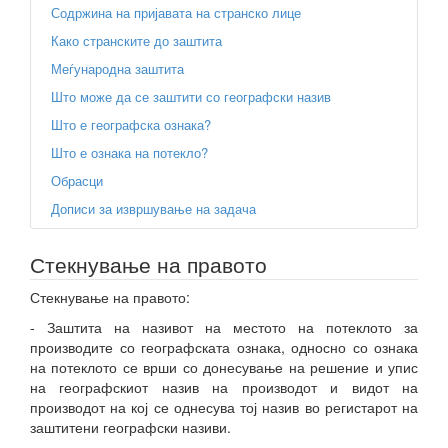
Содржина на пријавата на странско лице
Како странските до заштита
Меѓународна заштита
Што може да се заштити со географски назив
Што е географска ознака?
Што е ознака на потекло?
Обрасци
Дописи за извршување на задача
Стекнување на правото
Стекнување на правото:
- Заштита на називот на местото на потеклото за
производите со географската ознака, односно со ознака
на потеклото се врши со донесување на решение и упис
на географскиот назив на производот и видот на
производот на кој се однесува тој назив во регистарот на
заштитени географски називи.