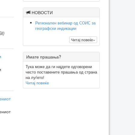
НОВОСТИ
Регионален вебинар од СОИС за
географски индикации
GI)
Читај повеќе»
и
Имате прашања?
Тука може да ги најдете одговорени
и
често поставените прашања од страна
на луѓето!
Читај повеќе
ениот
ениот