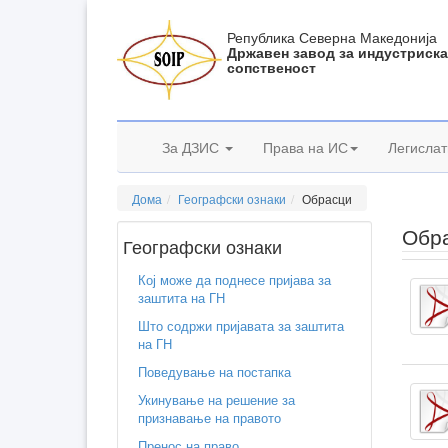
Република Северна Македонија
Државен завод за индустриск
сопственост
За ДЗИС
Права на ИС
Легислат
Дома
Географски ознаки
Обрасци
Обра
Географски ознаки
Кој може да поднесе пријава за
заштита на ГН
Што содржи пријавата за заштита
на ГН
Поведување на постапка
Укинување на решение за
признавање на правото
Пренос на право