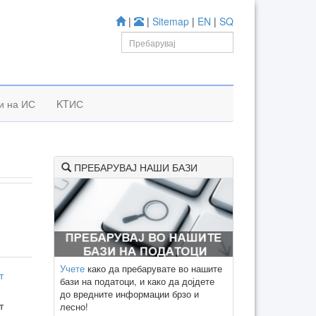
|
|
Sitemap
|
EN
|
SQ
и на ИС
KTИС
ПРЕБАРУВАЈ НАШИ БАЗИ
Учете
како да пребарувате во нашите
т
бази на податоци, и како да дојдете
до вредните информации брзо и
т
лесно!