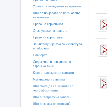
Услови за укинување на правото
Што со пријавата за признавање
на правото
Право на корисникот
Стекнување на правото
Право на користење
За институција која го изработува
елаборатот
Елаборат
Содржина на пријавата на
странско лице
Како странските до заштита
Меѓународна заштита
Што може да се заштити со
географски назив
Што е географска ознака?
Што е ознака на потекло?