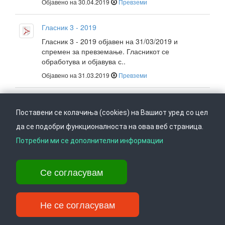
Објавено на 30.04.2019
Превземи
Гласник 3 - 2019
Гласник 3 - 2019 објавен на 31/03/2019 и
спремен за превземање. Гласникот се
обработува и објавува с..
Објавено на 31.03.2019
Превземи
Гласник 2 - 2019
Поставени се колачиња (cookies) на Вашиот уред со цел
Гласник 2 - 2019 објавен на 28/02/2019 и
спремен за превземање. Гласникот се
да се подобри функционалноста на оваа веб страница.
обработува и објавува с..
Потребни ми се дополнителни информации
Објавено на 28.02.2019
Превземи
Се согласувам
Гласник 1 - 2019
Гласник 1 - 2019 објавен на 31/01/2019 и
спремен за превземање. Гласникот се
Не се согласувам
обработува и објавува с..
Објавено на 31.01.2019
Превземи