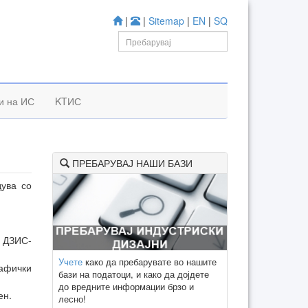
|
|
Sitemap
|
EN
|
SQ
и на ИС
KTИС
ПРЕБАРУВАЈ НАШИ БАЗИ
дува со
ц ДЗИС-
Учете
како да пребарувате во нашите
рафички
бази на податоци, и како да дојдете
до вредните информации брзо и
ен.
лесно!