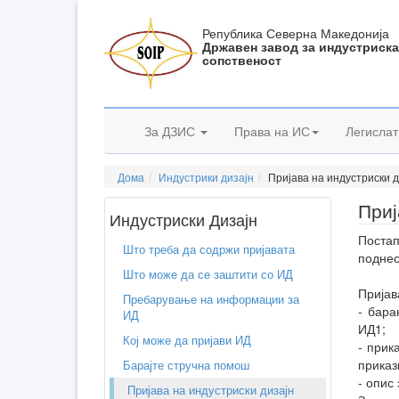
Република Северна Македонија
Државен завод за индустриск
сопственост
За ДЗИС
Права на ИС
Легислат
Дома
Индустрики дизајн
Пријава на индустриски д
Приј
Индустриски Дизајн
Постап
Што треба да содржи пријавата
поднес
Што може да се заштити со ИД
Пријав
Пребарување на информации за
- бара
ИД
ИД1;
Кој може да пријави ИД
- прик
приказ
Барајте стручна помош
- опис
Пријава на индустриски дизајн