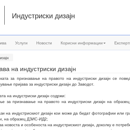
Индустриски дизајн
а
ива
Услуги
Новости
Корисни информации
Експерт
изајн
ава на индустриски дизајн
ката за признавање на правото на индустриски дизајн се пове
ување пријава за индустриски дизајн до Заводот.
ата на индустриски дизајн содржи:
ње за признавање на правото на индустриски дизајн на образе
ази на индустрискиот дизајн кои може да бидат фотографии или г
и, на образец ДЗИС-ИД2;
 за новоста и особеноста на индустрискиот дизајн, доколку е потреб