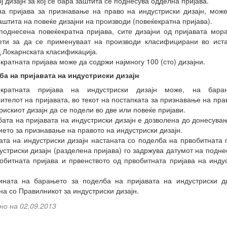
ој дизајн за кој се бара заштита се поднесува одделна пријава.
а пријава за признавање на право на индустриски дизајн, мож
аштита на повеќе дизајни на производи (повеќекратна пријава).
поднесена повеќекратна пријава, сите дизајни од пријавата мор
ети за да се применуваат на производи класифицирани во иста
 Локарнската класификација.
кратната пријава може да содржи најмногу 100 (сто) дизајни.
а на пријавата на индустриски дизајн
екратната пријава на индустриски дизајн може, на бар
ителот на пријавата, во текот на постапката за признавање на пра
рискиот дизајн да се подели во две или повеќе пријави.
ата на пријавата на индустриски дизајн е дозволена до донесува
ето за признавање на правото на индустриски дизајн.
ата на индустриски дизајн настаната со поделба на првобитната 
устриски дизајн (разделена пријава) го задржува датумот на подн
обитната пријава и првенството од првобитната пријава на инду
ината на барањето за поделба на пријавата на индустриски ди
на со Правилникот за индустриски дизајн.
но на 02.09.2013