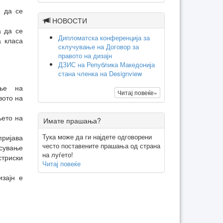
е да се
НОВОСТИ
а да се
Дипломатска конференција за
 класа
склучување на Договор за
правото на дизајн
ДЗИС на Република Македонија
стана членка на Designview
ање на
Читај повеќе»
вото на
њето на
Имате прашања?
Тука може да ги најдете одговорени
пријава
често поставените прашања од страна
есување
на луѓето!
стриски
Читај повеќе
зајн е