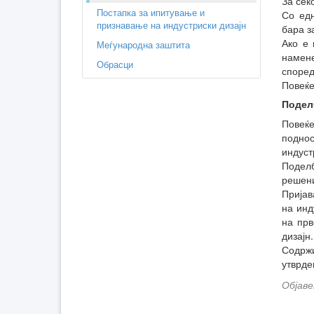
За сек
Постапка за ипитување и
Со едн
признавање на индустриски дизајн
бара з
Ако е 
Меѓународна заштита
намен
Обрасци
според
Повеќе
Поделб
Повеќ
поднос
индуст
Поделб
решени
Пријав
на инд
на прв
дизајн.
Содрж
утврде
Објаве