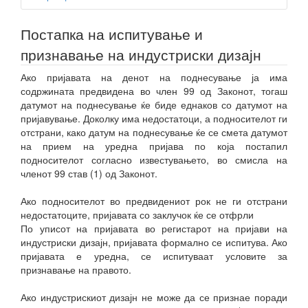
Постапка на испитување и
признавање на индустриски дизајн
Ако пријавата на денот на поднесување ја има
содржината предвидена во член 99 од Законот, тогаш
датумот на поднесување ќе биде еднаков со датумот на
пријавување. Доколку има недостатоци, а подносителот ги
отстрани, како датум на поднесување ќе се смета датумот
на прием на уредна пријава по која постапил
подносителот согласно известувањето, во смисла на
членот 99 став (1) од Законот.
Ако подносителот во предвидениот рок не ги отстрани
недостатоците, пријавата со заклучок ќе се отфрли
По уписот на пријавата во регистарот на пријави на
индустриски дизајн, пријавата формално се испитува. Ако
пријавата е уредна, се испитуваат условите за
признавање на правото.
Ако индустрискиот дизајн не може да се признае поради