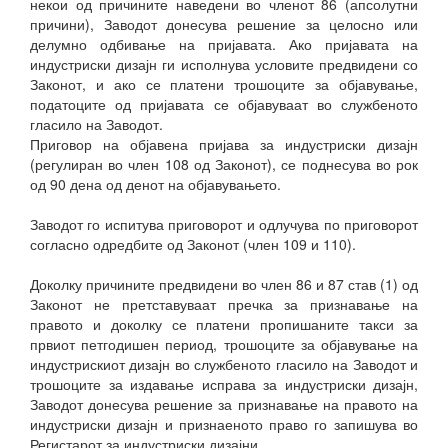
некои од причините наведени во членот 86 (апсолутни
причини), Заводот донесува решение за целосно или
делумно одбивање на пријавата. Ако пријавата на
индустриски дизајн ги исполнува условите предвидени со
Законот, и ако се платени трошоците за објавување,
податоците од пријавата се објавуваат во службеното
гласило на Заводот.
Приговор на објавена пријава за индустриски дизајн
(регулиран во член 108 од Законот), се поднесува во рок
од 90 дена од денот на објавувањето.
Заводот го испитува приговорот и одлучува по приговорот
согласно одредбите од Законот (член 109 и 110).
Доколку причините предвидени во член 86 и 87 став (1) од
Законот не претставуваат пречка за признавање на
правото и доколку се платени пропишаните такси за
првиот петгодишен период, трошоците за објавување на
индустрискиот дизајн во службеното гласило на Заводот и
трошоците за издавање исправа за индустриски дизајн,
Заводот донесува решение за признавање на правото на
индустриски дизајн и признаеното право го запишува во
Регистарот за индустриски дизајни.