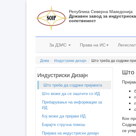
Република Северна Македонија
Државен завод за индустриск
сопственост
За ДЗИС
Права на ИС
Легислат
Дома
Индустрики дизајн
Што треба да содржи при
Што 
Индустриски Дизајн
Пријав
Што треба да содржи пријавата
Што може да се заштити со ИД
Пребарување на информации за
ИД
Кој може да пријави ИД
Кон пр
Содржи
Барајте стручна помош
се утв
Пријава на индустриски дизајн