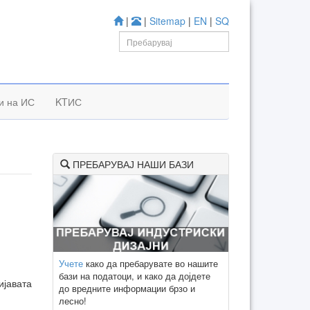
|
|
Sitemap
|
EN
|
SQ
и на ИС
KTИС
ПРЕБАРУВАЈ НАШИ БАЗИ
Учете
како да пребарувате во нашите
бази на податоци, и како да дојдете
ијавата
до вредните информации брзо и
лесно!