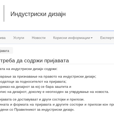
Индустриски дизајн
а
ива
Услуги
Новости
Корисни информации
Експерт
јавата
треба да содржи пријавата
ата на индустриски дизајн содржи:
барање за признавање на правото на индустриски дизајн;
податоци за подносителот на пријавата;
приказ на дизајнот за кој се бара заштита и
опис на дизајнот, доколку е неопходен за утврдување на новоста.
ијавата се доставуваат и други состојки и прилози.
ната и формата на пријавата и другите состојки и прилози кон пр
рдени со Правилникот за индустриски дизајн.