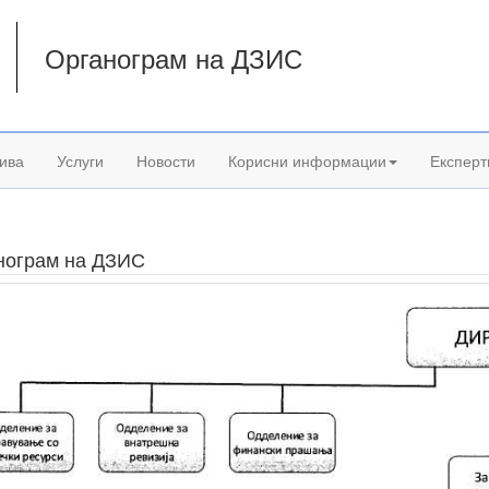
Органограм на ДЗИС
а
ива
Услуги
Новости
Корисни информации
Експерт
нограм на ДЗИС