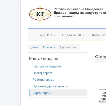
Република Северна Македонија
Државен завод за индустриск
сопственост
За ДЗИС
Права на ИС
Легислат
Дома
Контакти
Органограм
Орга
Контактирај не
Како да не најдете?
Праќај порака
Работно време
Организација и контакти
Органограм