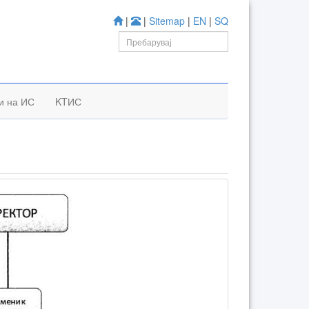
|
|
Sitemap
|
EN
|
SQ
и на ИС
KTИС