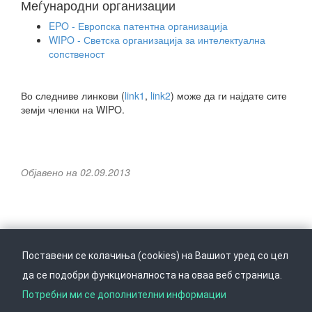
Меѓународни организации
EPO - Европска патентна организација
WIPO - Светска организација за интелектуална
сопственост
Во следниве линкови (
link1
,
link2
) може да ги најдате сите
земји членки на WIPO.
Објавено на 02.09.2013
Поставени се колачиња (cookies) на Вашиот уред со цел
да се подобри функционалноста на оваа веб страница.
Следете не на
Врати се горе
Потребни ми се дополнителни информации