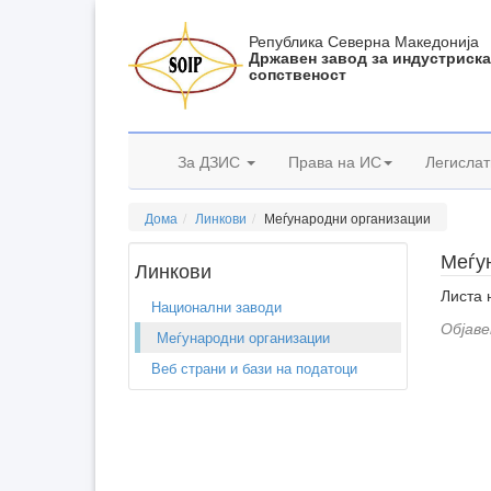
Република Северна Македонија
Државен завод за индустриск
сопственост
За ДЗИС
Права на ИС
Легислат
Дома
Линкови
Меѓународни организации
Меѓу
Линкови
Листа 
Национални заводи
Објаве
Меѓународни организации
Веб страни и бази на податоци