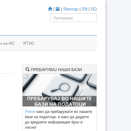
|
|
Sitemap
|
EN
|
SQ
и на ИС
KTИС
ПРЕБАРУВАЈ НАШИ БАЗИ
Учете
како да пребарувате во нашите
бази на податоци, и како да дојдете
до вредните информации брзо и
лесно!