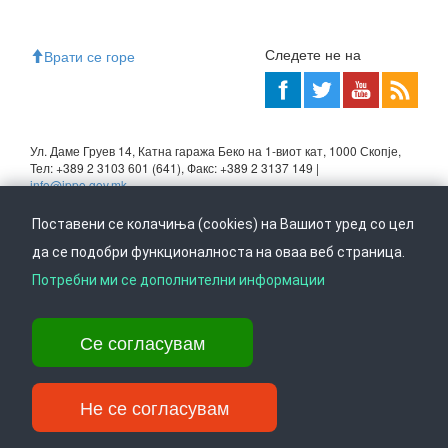
Следете не на
Врати се горе
Ул. Даме Груев 14, Катна гаража Беко на 1-виот кат, 1000 Скопје,
Тел: +389 2 3103 601 (641), Факс: +389 2 3137 149 |
info@ippo.gov.mk
©
2026
. ·
Privacy
·
Terms
Поставени се колачиња (cookies) на Вашиот уред со цел
да се подобри функционалноста на оваа веб страница.
Потребни ми се дополнителни информации
Се согласувам
Не се согласувам