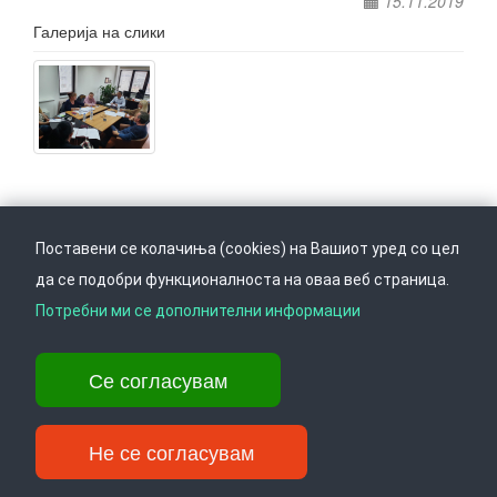
15.11.2019
Галерија на слики
Поставени се колачиња (cookies) на Вашиот уред со цел
да се подобри функционалноста на оваа веб страница.
Следете не на
Врати се горе
Потребни ми се дополнителни информации
Се согласувам
Ул. Даме Груев 14, Катна гаража Беко на 1-виот кат, 1000 Скопје,
Тел: +389 2 3103 601 (641), Факс: +389 2 3137 149 |
info@ippo.gov.mk
Не се согласувам
©
2026
. ·
Privacy
·
Terms