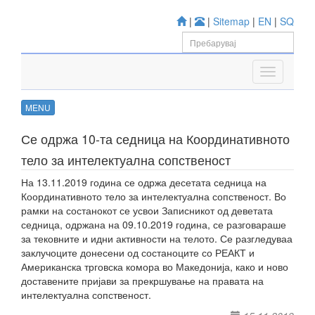
|
|
Sitemap
|
EN
|
SQ
MENU
Се одржа 10-та седница на Координативното
тело за интелектуална сопственост
На 13.11.2019 година се одржа десетата седница на
Координативното тело за интелектуална сопственост. Во
рамки на состанокот се усвои Записникот од деветата
седница, одржана на 09.10.2019 година, се разговараше
за тековните и идни активности на телото. Се разгледуваа
заклучоците донесени од состаноците со РЕАКТ и
Американска трговска комора во Македонија, како и ново
доставените пријави за прекршување на правата на
интелектуална сопственост.