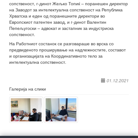
сопственост, г-динот Жељко Топиќ – поранешен директор
на Заводот за интелектуална сопственост на Република
Хрватска и еден од поранешните директори во
Европскиот патентен завод, и г-динот Валентин
Пепељугоски – адвокат и застапник за индустриска
сопственост.
На Работниот состанок се разговараше во врска со
предвиденото проширување на надлежностите, составот
и организацијата на Координативното тело за
интелектуална сопственост.
01.12.2021
Галерија на слики