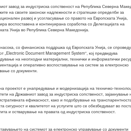
иот завод за индустриска сопственост на Република Северна Маке
ките на своите законски надлежности и стратешки определби за
уционален развој и усогласување со правото на Европската Унија,
ира воспоставена и континуирана соработка со Делегацијата на
ката Унија во Република Северна Македонија.
 насока, со финансиска поддршка од Европската Унија, се спровед
от „Electronic Document Management System“, кој предвидува
дување на неопходни материјални, технички и информатички ресу
ентација и оперативно воспоставување на систем за електронско
вање со документи.
на проектот е унапредување и модернизација на техничко-техноло
тети на Државниот завод за индустриска сопственост, зајакнување 
стративната ефикасност, како и подобрување на транспарентноста
та сигурност и квалитетот на услугите што се обезбедуваат во пост
тита и остварување на правата од индустриска сопственост.
тавувањето на системот за електронско управување со документи