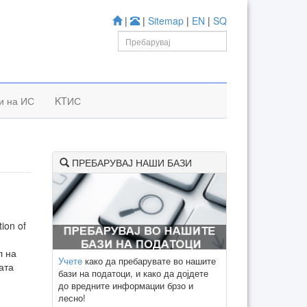
|
|
Sitemap
|
EN
|
SQ
и на ИС
KTИС
ПРЕБАРУВАЈ НАШИ БАЗИ
ion of
л на
Учете
како да пребарувате во нашите
ата
бази на податоци, и како да дојдете
до вредните информации брзо и
лесно!