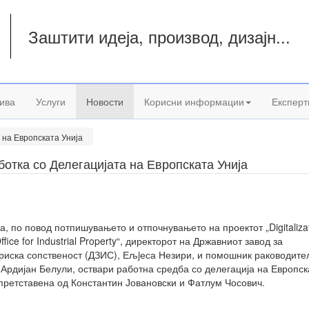
Заштити идеја, производ, дизајн...
а
ива
Услуги
Новости
Корисни информации
Експерт
 на Европската Унија
отка со Делегацијата на Европската Унија
а, по повод потпишувањето и отпочнувањето на проектот „Digitalizat
ffice for Industrial Property“, директорот на Државниот завод за
риска сопственост (ДЗИС), Ељjеса Незири, и помошник раководите
 Ардијан Белули, оствари работна средба со делегација на Европск
 претставена од Константин Јовановски и Фатлум Чосович.