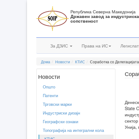
Република Северна Македонија
Државен завод за индустриск
сопственост
За ДЗИС
Права на ИС
Легислат
Дома
Новости
КТИС
Соработка со Делегацијата
Сораб
Новости
Општо
Патенти
Денеск
Трговски марки
State O
Индустриски дизајн
индуст
сектор
Географски ознаки
Унија,
Топографија на интегрални кола
КТИС