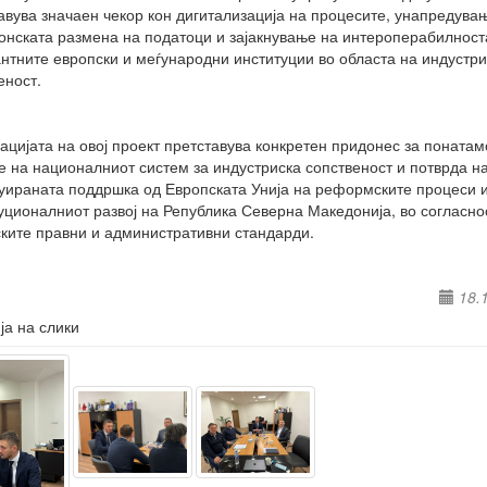
авува значаен чекор кон дигитализација на процесите, унапредува
онската размена на податоци и зајакнување на интероперабилност
нтните европски и меѓународни институции во областа на индустри
еност.
ацијата на овој проект претставува конкретен придонес за поната
е на националниот систем за индустриска сопственост и потврда н
уираната поддршка од Европската Унија на реформските процеси 
уционалниот развој на Република Северна Македонија, во согласно
ките правни и административни стандарди.
18.
ја на слики