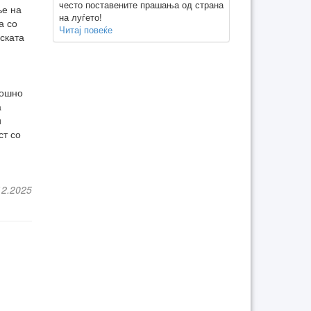
често поставените прашања од страна
ње на
на луѓето!
а со
Читај повеќе
ската
мошно
а
и
ст со
12.2025