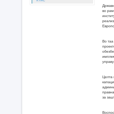
Државн
во рам
инстит
реализ
Европс
Во таа
проект
обезбе
имплем
управу
Целта 
капаци
админи
правна
за заш
Воспос