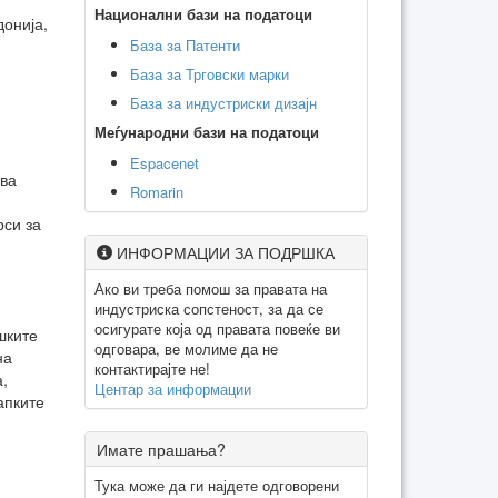
Национални бази на податоци
донија,
База за Патенти
База за Трговски марки
База за индустриски дизајн
Меѓународни бази на податоци
Espacenet
ува
Romarin
рси за
ИНФОРМАЦИИ ЗА ПОДРШКА
Ако ви треба помош за правата на
индустриска сопстеност, за да се
осигурате која од правата повеќе ви
шките
одговара, ве молиме да не
на
контактирајте не!
,
Центар за информации
апките
Имате прашања?
Тука може да ги најдете одговорени