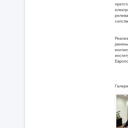
претст
електр
релева
сопств
Реализ
јакнењ
контин
инстит
Европс
Галери