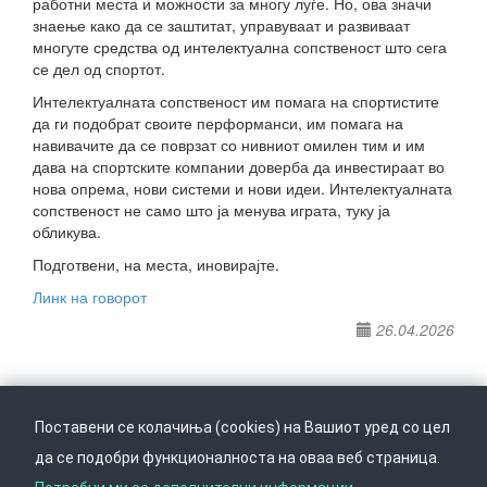
работни места и можности за многу луѓе. Но, ова значи
знаење како да се заштитат, управуваат и развиваат
многуте средства од интелектуална сопственост што сега
се дел од спортот.
Интелектуалната сопственост им помага на спортистите
да ги подобрат своите перформанси, им помага на
навивачите да се поврзат со нивниот омилен тим и им
дава на спортските компании доверба да инвестираат во
нова опрема, нови системи и нови идеи. Интелектуалната
сопственост не само што ја менува играта, туку ја
обликува.
Подготвени, на места, иновирајте.
Линк на говорот
26.04.2026
Поставени се колачиња (cookies) на Вашиот уред со цел
да се подобри функционалноста на оваа веб страница.
Следете не на
Врати се горе