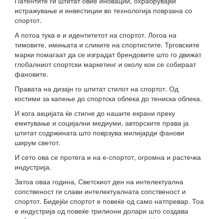
Патентите ги штитат овие иновации, охрабрувајќи
истражување и инвестиции во технологија поврзана со
спортот.
А потоа тука е и идентитетот на спортот. Логоа на
тимовите, имињата и сликите на спортистите. Трговските
марки помагаат да се изградат брендовите што го движат
глобалниот спортски маркетинг и околу кои се собираат
фановите.
Правата на дизајн го штитат стилот на спортот. Од
костими за капење до спортска облека до тениска облека.
И кога акцијата ќе стигне до нашите екрани преку
емитување и социјални медиуми, авторските права ја
штитат содржината што поврзува милијарди фанови
ширум светот.
И сето ова се протега и на е-спортот, огромна и растечка
индустрија.
Затоа оваа година, Светскиот ден на интелектуална
сопственост ги слави интелектуалната сопственост и
спортот. Бидејќи спортот е повеќе од само натпревар. Тоа
е индустрија од повеќе трилиони долари што создава