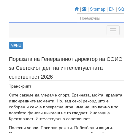
|
|
Sitemap
|
EN
|
SQ
MENU
Пораката на Генералниот директор на СОИС
за Светскиот ден на интелектуалната
сопственост 2026
Транскрипт
Сите сакаме да гледаме спорт. Брзината, моќта, драмата,
извонредните моменти. Но, зад секој рекорд што е
соборен и секоја прекрасна игра, има нешто важно што
повеќето фанови никогаш не го гледаат. Иновација.
Креативност. Интелектуална сопственост.
Полесни чевли. Посилни рекети. Побезбедни кациги.