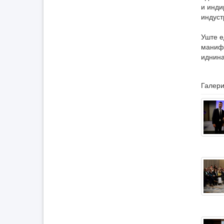
и инди
индуст
Уште е
манифе
иднина
Галери