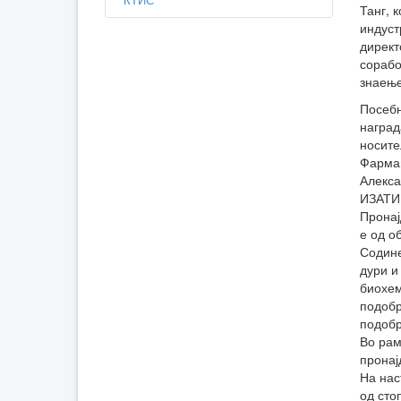
Танг, 
индуст
директ
сорабо
знаење
Посебн
наград
носите
Фармац
Алекса
ИЗАТИ
Пронај
е од о
Содине
дури и
биохем
подобр
подобр
Во рам
пронај
На нас
од сто