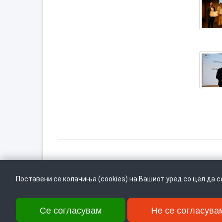
Врати се горе
Поставени се колачиња (cookies) на Вашиот уред со цел да 
Се согласувам
Не се согласува
Ул. Даме Груев 14, Катна гаража Беко на 1-виот кат, 1000 