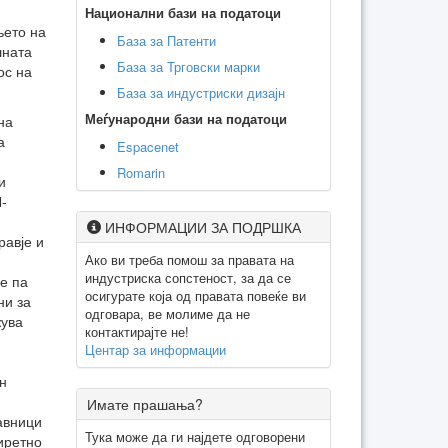
Национални бази на податоци
њето на
База за Патенти
шната
База за Трговски марки
ос на
База за индустриски дизајн
Меѓународни бази на податоци
на
а
Espacenet
Romarin
и
-
ИНФОРМАЦИИ ЗА ПОДРШКА
равје и
Ако ви треба помош за правата на
индустриска сопстеност, за да се
е па
осигурате која од правата повеќе ви
ни за
одговара, ве молиме да не
жува
контактирајте не!
Центар за информации
н
Имате прашања?
авници
Тука може да ги најдете одговорени
диретно