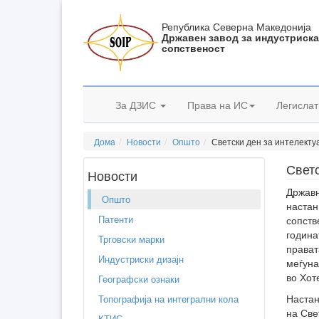
Република Северна Македонија
Државен завод за индустриск
сопственост
За ДЗИС
Права на ИС
Легислат
Дома
Новости
Општо
Светски ден за интелекту
Светс
Новости
Државн
Општо
настан
Патенти
сопств
година
Трговски марки
прават
Индустриски дизајн
меѓуна
во Хот
Географски ознаки
Настан
Топографија на интегрални кола
на Све
КТИС