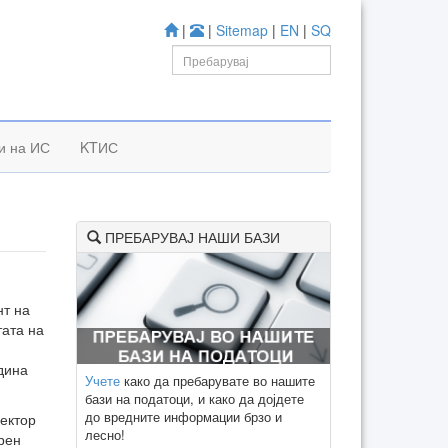
|
|
Sitemap
|
EN
|
SQ
и на ИС
KTИС
ПРЕБАРУВАЈ НАШИ БАЗИ
нт на
тата на
дина
Учете
како да пребарувате во нашите
бази на податоци, и како да дојдете
до вредните информации брзо и
ректор
лесно!
рен