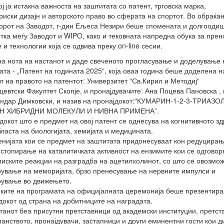
кој ја истакна важноста на заштитата со патент, трговска марка,
риски дизајн и авторското право во сферата на спортот. Во обраќа
орот на Заводот, г-дин Ељеса Незири беше спомената и долгооди
тка меѓу Заводот и WIPO, како и тековната напредна обука за прен
 и технологии која се одвива преку on-line сесии.
а нота на настанот и даде свеченото прогласување и доделување 
ата - „Патент на годината 2025“, која оваа година беше доделена н
л на правото на патентот: Универзитет “Св.Кирил и Методиј“
евтски Факултет Скопје, и пронајдувачите: Ана Поцева Пановска , 
ндар Димковски, и назив на пронајдокот:“КУМАРИН-1-2-3-ТРИАЗОЛ
Н ХИБРИДНИ МОЛЕКУЛИ И НИВНА ПРИМЕНА”.
докот што е предмет на овој патент се однесува на когнитивното зд
бласта на биологијата, хемијата и медицината.
нијата кои се предмет на заштитата придонесуваат кон редуцирањ
 стопирање на каталитичката активност на ензимите кои се одговор
иските реакции на разградба на ацетилхолинот, со што се овозмо
ување на меморијата, брзо пренесување на нервните импулси и
ување во движењето.
ките на програмата на официјалната церемонија беше презентира
докот од страна на добитниците на наградата.
танот беа присутни претставници од академски институции, претст
панството, пронајдувачи, застапници и други еминентни гости кои 