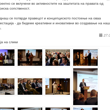
ректно се вклучени во активностите на заштитата на правата од
риска сопственост.
днаш се потврди правецот и концепциското постоење на оваа
стација - да бидеме креативни и иновативни во создавање на наш
.
27.
ја на слики