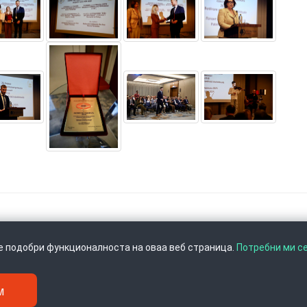
се подобри функционалноста на оваа веб страница.
Потребни ми с
м
Скопје, Тел: +389 2 3103 601 (641), Факс: +389 2 3137 149 |
info@ippo.gov.mk