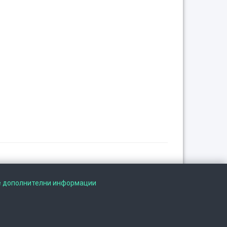
Следете не на
е дополнителни информации
©
2026
. ·
Privacy
·
Terms