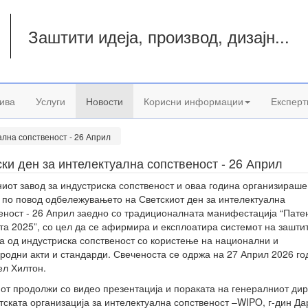
Заштити идеја, производ, дизајн...
а
ива
Услуги
Новости
Корисни информации
Експерт
ална сопственост - 26 Април
ки ден за интелектуална сопственост - 26 Април
иот завод за индустриска сопственост и оваа година организираше
 по повод одбележувањето на Светскиот ден за интелектуална
еност - 26 Април заедно со традиционалната манифестација “Пате
та 2025”, со цел да се афирмира и експлоатира системот на зашти
а од индустриска сопственост со користење на национални и
родни акти и стандарди. Свеченоста се одржа на 27 Април 2026 го
ел Хилтон.
от продолжи со видео презентација и пораката на генералниот ди
тската организација за интелектуална сопственост –WIPO, г-дин Да