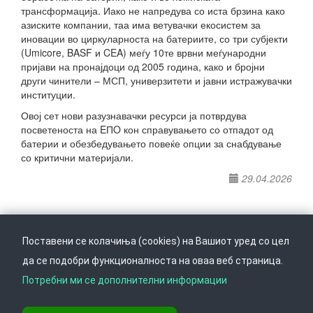
трансформација. Иако не напредува со иста брзина како
азиските компании, таа има ветувачки екосистем за
иновации во циркуларноста на батериите, со три субјекти
(Umicore, BASF и CEA) меѓу 10те врвни меѓународни
пријави на пронајдоци од 2005 година, како и бројни
други чинители – МСП, универзитети и јавни истражувачки
институции.
Овој сет нови разузнавачки ресурси ја потврдува
посветеноста на EПO кон справувањето со отпадот од
батерии и обезбедувањето повеќе опции за снабдување
со критични материјали.
29.04.2026
Поставени се колачиња (cookies) на Вашиот уред со цел
да се подобри функционалноста на оваа веб страница.
Следете не на
Врати се горе
Потребни ми се дополнителни информации