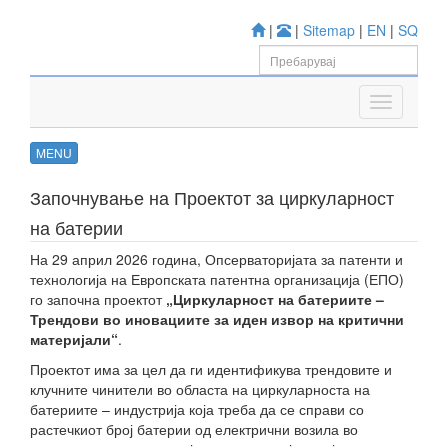
|
|
Sitemap
|
EN
|
SQ
MENU
Започнување на Проектот за циркуларност
на батерии
На 29 април 2026 година, Опсерваторијата за патенти и
технологија на Европската патентна организација (ЕПО)
го започна проектот
„Циркуларност на батериите –
Трендови во иновациите за иден извор на критични
материјали“
.
Проектот има за цел да ги идентификува трендовите и
клучните чинители во областа на циркуларноста на
батериите – индустрија која треба да се справи со
растечкиот број батерии од електрични возила во