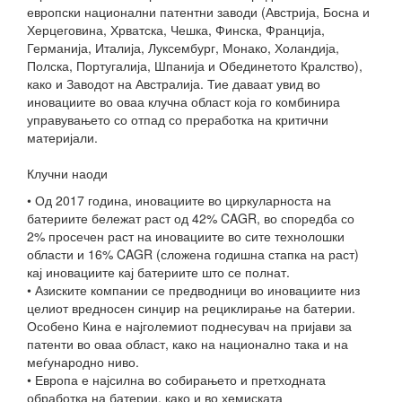
европски национални патентни заводи (Австрија, Босна и
Херцеговина, Хрватска, Чешка, Финска, Франција,
Германија, Италија, Луксембург, Монако, Холандија,
Полска, Португалија, Шпанија и Обединетото Кралство),
како и Заводот на Австралија. Тие даваат увид во
иновациите во оваа клучна област која го комбинира
управувањето со отпад со преработка на критични
материјали.
Клучни наоди
• Од 2017 година, иновациите во циркуларноста на
батериите бележат раст од 42% CAGR, во споредба со
2% просечен раст на иновациите во сите технолошки
области и 16% CAGR (сложена годишна стапка на раст)
кај иновациите кај батериите што се полнат.
• Азиските компании се предводници во иновациите низ
целиот вредносен синџир на рециклирање на батерии.
Особено Кина е најголемиот поднесувач на пријави за
патенти во оваа област, како на национално така и на
меѓународно ниво.
• Европа е најсилна во собирањето и претходната
обработка на батерии, како и во хемиската