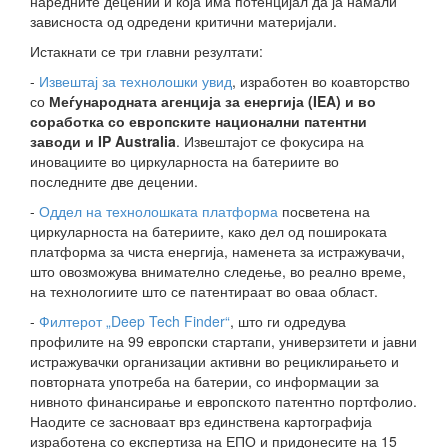
наредните децении и која има потенцијал да ја намали
зависноста од одредени критични материјали.
Истакнати се три главни резултати:
-
Извештај за технолошки увид
, изработен во коавторство
со
Меѓународната агенција за енергија (IEA) и во
соработка со европските национални патентни
заводи и IP Australia
. Извештајот се фокусира на
иновациите во циркуларноста на батериите во
последните две децении.
-
Оддел на технолошката платформа
посветена на
циркуларноста на батериите, како дел од пошироката
платформа за чиста енергија, наменета за истражувачи,
што овозможува внимателно следење, во реално време,
на технологиите што се патентираат во оваа област.
-
Филтерот „Deep Tech Finder“
, што ги одредува
профилите на 99 европски стартапи, универзитети и јавни
истражувачки организации активни во рециклирањето и
повторната употреба на батерии, со информации за
нивното финансирање и европското патентно портфолио.
Наодите се засноваат врз единствена картографија
изработена со експертиза на ЕПО и придонесите на 15