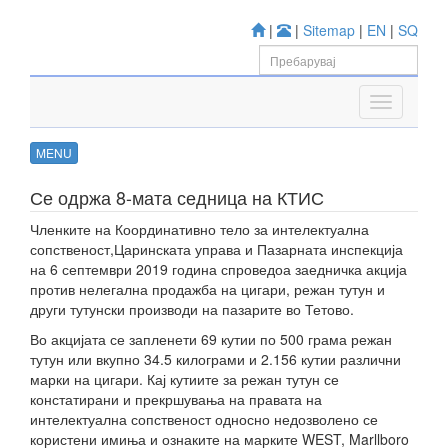
|
|
Sitemap
|
EN
|
SQ
MENU
Се одржа 8-мата седница на КТИС
Членките на Координативно тело за интелектуална
сопственост,Царинската управа и Пазарната инспекција
на 6 септември 2019 година спроведоа заедничка акција
против нелегална продажба на цигари, режан тутун и
други тутунски производи на пазарите во Тетово.
Во акцијата се запленети 69 кутии по 500 грама режан
тутун или вкупно 34.5 килограми и 2.156 кутии различни
марки на цигари. Кај кутиите за режан тутун се
констатирани и прекршувања на правата на
интелектуална сопственост односно недозволено се
користени имиња и ознаките на марките WEST, Marllboro