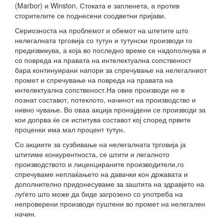
(Marbor) и Winston. Стоката е запленета, а против
сторителите се поднесени соодветни пријави.
Сериозноста на проблемот и обемот на штетите што
нелегалната трговија со тутун и тутунски производи го
предизвикува, а која во последно време се надополнува и
со повреда на правата на интелектуална сопственост
бара континуирани напори за спречување на нелегалниот
промет и спречување на повреда на правата на
интелектуална сопственост.На овие производи не е
познат составот, потеклото, начинот на производство и
нивно чување. Во оваа акција пронајдени се производи за
кои допрва ќе се испитува составот кој според првите
проценки има мал процент тутун.
Со акциите за сузбивање на нелегалната трговија ја
штитиме конкурентноста, се штити и легалното
производството и лиценцираните производители,го
спречуваме неплаќањето на давачки кон државата и
дополнително придонесуваме за заштита на здравјето на
луѓето што може да биде загрозено со употреба на
непроверени производи пуштени во промет на нелегален
начин.