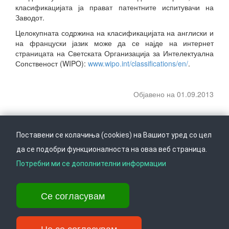
класификацијата ја прават патентните испитувачи на
Заводот.
Целокупната содржина на класификацијата на англиски и
на француски јазик може да се најде на интернет
страницата на Светската Организација за Интелектуална
Сопственост (WIPO):
www.wipo.int/classifications/en/
.
Објавено на 01.09.2013
Поставени се колачиња (cookies) на Вашиот уред со цел
да се подобри функционалноста на оваа веб страница.
Следете не на
Врати се горе
Потребни ми се дополнителни информации
Се согласувам
Ул. Даме Груев 14, Катна гаража Беко на 1-виот кат, 1000 Скопје,
Тел: +389 2 3103 601 (641), Факс: +389 2 3137 149 |
info@ippo.gov.mk
Не се согласувам