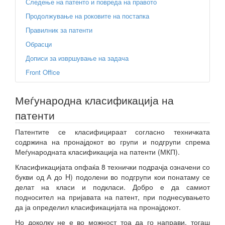
Следење на патенто и повреда на правото
Продолжување на роковите на постапка
Правилник за патенти
Обрасци
Дописи за извршување на задача
Front Office
Меѓународна класификација на
патенти
Патентите се класифицираат согласно техничката
содржина на пронајдокот во групи и подгрупи спрема
Меѓународната класификација на патенти (МКП).
Класификацијата опфаќа 8 технички подрачја означени со
букви од А до H) подолени во подгрупи кои понатаму се
делат на класи и подкласи. Добро е да самиот
подносител на пријавата на патент, при поднесувањето
да ја определил класификацијата на пронајдокот.
Но доколку не е во можност тоа да го направи, тогаш