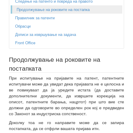
Следење на патенто и повреда на правото
Продолжување на роковите на постапка
Правилник за патенти
Обрасци
Дописи за извршување на задача
Front Office
Продолжување на роковите на
постапката
При испитување на пријавите на патент, патентните
испитувачи може да увидат дека пријавата не е целосна и
ве повикуваат да ја уредите истата (да доставите
дополнителни документи, да извршите корекција на
описот, патентните барања, нацртот) при што вие сте
должни да одговорите во определен рок кој е предвиден
со Законот за индустриска сопственост.
Доколку тоа не го направите може да се запира
постапката, да се отфрли вашата пријава итн.