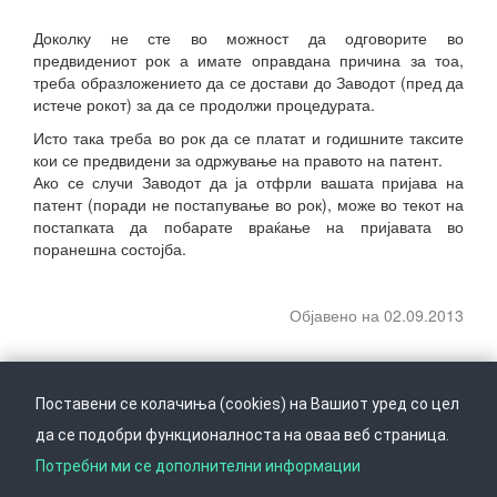
Доколку не сте во можност да одговорите во
предвидениот рок а имате оправдана причина за тоа,
треба образложението да се достави до Заводот (пред да
истече рокот) за да се продолжи процедурата.
Исто така треба во рок да се платат и годишните таксите
кои се предвидени за одржување на правото на патент.
Ако се случи Заводот да ја отфрли вашата пријава на
патент (поради не постапување во рок), може во текот на
постапката да побарате враќање на пријавата во
поранешна состојба.
Објавено на 02.09.2013
Поставени се колачиња (cookies) на Вашиот уред со цел
да се подобри функционалноста на оваа веб страница.
Следете не на
Врати се горе
Потребни ми се дополнителни информации