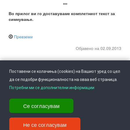
***
Во прилог ви го доставуваме комплетниот текст за
симнување.
Превземи
Објавено на 02.09.2013
Поставени се колачиња (cookies) на Вашиот уред со цел
да се подобри функционалноста на оваа веб страница.
Следете не на
Врати се горе
Потребни ми се дополнителни информации
Се согласувам
Ул. Даме Груев 14, Катна гаража Беко на 1-виот кат, 1000 Скопје,
Тел: +389 2 3103 601 (641), Факс: +389 2 3137 149 |
info@ippo.gov.mk
Не се согласувам