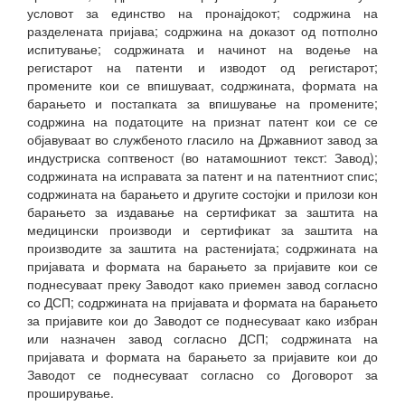
условот за единство на пронајдокот; содржина на
разделената пријава; содржина на доказот од потполно
испитување; содржината и начинот на водење на
регистарот на патенти и изводот од регистарот;
промените кои се впишуваат, содржината, формата на
барањето и постапката за впишување на промените;
содржина на податоците на признат патент кои се се
објавуваат во службеното гласило на Државниот завод за
индустриска соптвеност (во натамошниот текст: Завод);
содржината на исправата за патент и на патентниот спис;
содржината на барањето и другите состојки и прилози кон
барањето за издавање на сертификат за заштита на
медицински производи и сертификат за заштита на
производите за заштита на растенијата; содржината на
пријавата и формата на барањето за пријавите кои се
поднесуваат преку Заводот како приемен завод согласно
со ДСП; содржината на пријавата и формата на барањето
за пријавите кои до Заводот се поднесуваат како избран
или назначен завод согласно ДСП; содржината на
пријавата и формата на барањето за пријавите кои до
Заводот се поднесуваат согласно со Договорот за
проширување.