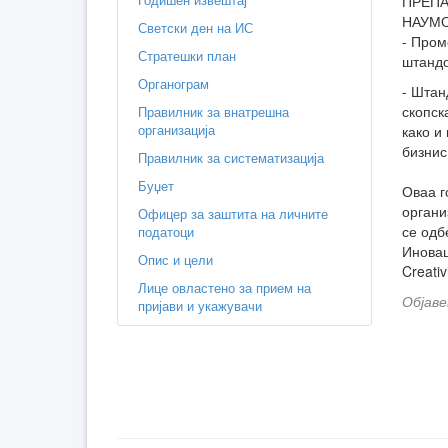
ПРЕПАР
НАУМО
Светски ден на ИС
- Пром
Стратешки план
штандо
Органограм
- Штан
скопск
Правилник за внатрешна
организација
како и
бизнис
Правилник за систематизација
Буџет
Оваа г
органи
Офицер за заштита на личните
се одб
податоци
Иновац
Опис и цели
Creativ
Лице овластено за прием на
Објаве
пријави и укажувачи