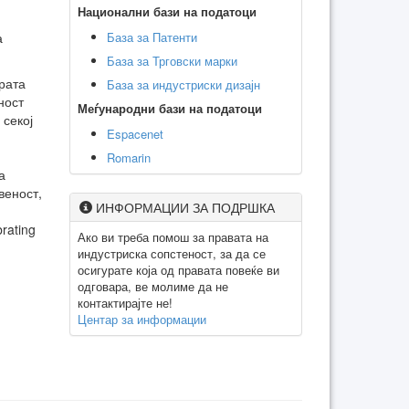
Национални бази на податоци
База за Патенти
а
База за Трговски марки
рата
База за индустриски дизајн
ност
Меѓународни бази на податоци
 секој
Espacenet
Romarin
а
веност,
ИНФОРМАЦИИ ЗА ПОДРШКА
rating
Ако ви треба помош за правата на
индустриска сопстеност, за да се
осигурате која од правата повеќе ви
одговара, ве молиме да не
контактирајте не!
Центар за информации