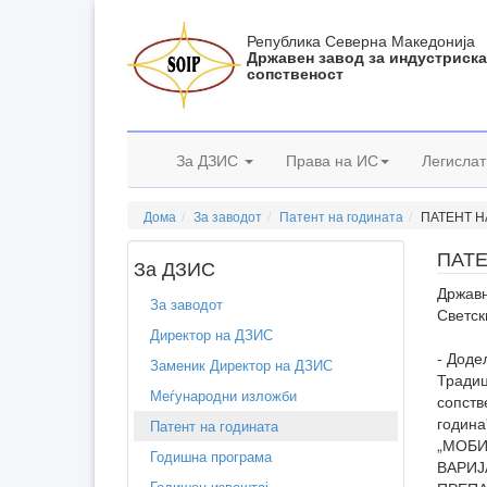
Република Северна Македонија
Државен завод за индустриск
сопственост
За ДЗИС
Права на ИС
Легислат
Дома
За заводот
Патент на годината
ПАТЕНТ Н
ПАТЕ
За ДЗИС
Државн
За заводот
Светск
Директор на ДЗИС
- Доде
Заменик Директор на ДЗИС
Традиц
Меѓународни изложби
сопств
година
Патент на годината
„МОБИ
Годишна програма
ВАРИЈ
Годишен извештај