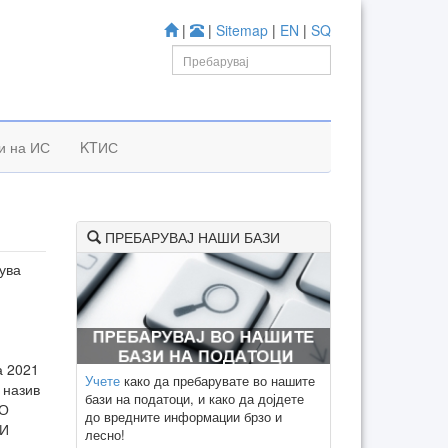
|
|
Sitemap
|
EN
|
SQ
и на ИС
KTИС
ПРЕБАРУВАЈ НАШИ БАЗИ
ува
а 2021
Учете
како да пребарувате во нашите
 назив
бази на податоци, и како да дојдете
СО
до вредните информации брзо и
КИ
лесно!