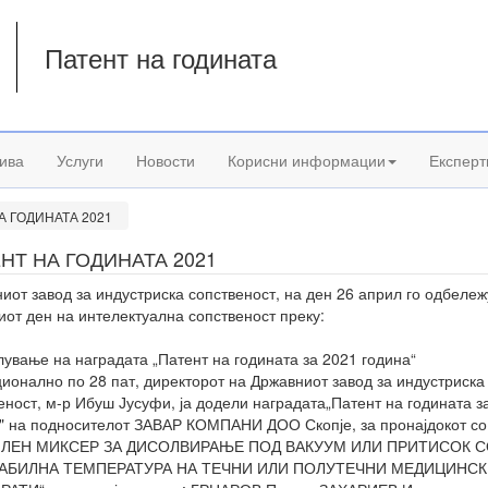
Патент на годината
а
ива
Услуги
Новости
Корисни информации
Експерт
А ГОДИНАТА 2021
НТ НА ГОДИНАТА 2021
иот завод за индустриска сопственост, на ден 26 април го одбележ
иот ден на интелектуална сопственост преку:
лување на наградата „Патент на годината за 2021 година“
ионално по 28 пат, директорот на Државниот завод за индустриска
еност, м-р Ибуш Јусуфи, ја додели наградата„Патент на годината з
" на подносителот ЗАВАР КОМПАНИ ДОО Скопје, за пронајдокот со
ЛЕН МИКСЕР ЗА ДИСОЛВИРАЊЕ ПОД ВАКУУМ ИЛИ ПРИТИСОК 
АБИЛНА ТЕМПЕРАТУРА НА ТЕЧНИ ИЛИ ПОЛУТЕЧНИ МЕДИЦИНС