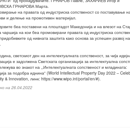
АТИ“ од пронајдувачите: ГРНАРОВ Павле, ЗАХАРИЕВ Игор и
ВСКА ГРНАРОВА Марта.
овирање на правата од индустриска сопственост со поставување н
ви и делење на промотивен материјал.
довите беа поставени на плоштадот Македонија и на влезот на Ста
а чаршија на кои беа промовирани правата од индустриска сопстве
 придобивките од нивната заштита како основа за успешен развој на
.
одина, светскиот ден на интелектуалната сопственост, за чиjа идејн
зација е задолжена Светската организација за интелектуална сопст
ележува во знакот на ,,Интелектуалната сопственост и младината:
ија за подобра иднина“ (World Intellectual Property Day 2022 – Celeb
ity & Innovation, линк: https://www.wipo.int/portal/en/#).
но на 26.04.2022