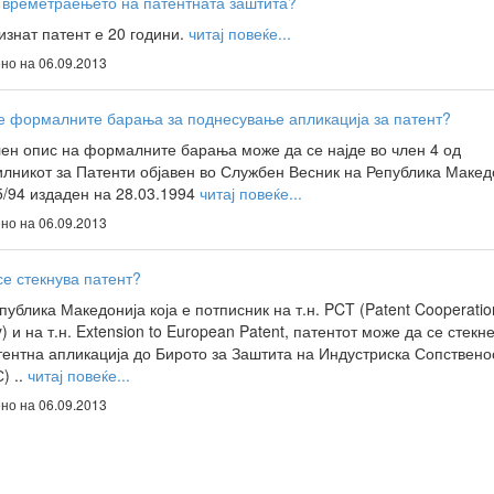
 времетраењето на патентната заштита?
изнат патент е 20 години.
читај повеќе...
но на 06.09.2013
е формалните барања за поднесување апликација за патент?
ен опис на формалните барања може да се најде во член 4 од
лникот за Патенти објавен во Службен Весник на Република Макед
5/94 издаден на 28.03.1994
читај повеќе...
но на 06.09.2013
се стекнува патент?
публика Македонија која е потписник на т.н. PCT (Patent Cooperatio
y) и на т.н. Extension to European Patent, патентот може да се стекне
тентна апликација до Бирото за Заштита на Индустриска Сопствено
) ..
читај повеќе...
но на 06.09.2013