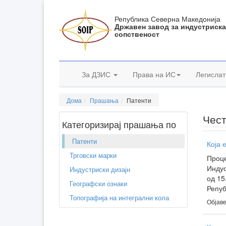
Република Северна Македонија
Државен завод за индустриск
сопственост
За ДЗИС
Права на ИС
Легислат
Дома
Прашања
Патенти
Чес
Категоризирај прашања по
Патенти
Која 
Трговски марки
Проце
Индус
Индустриски дизајн
од 15
Географски ознаки
Репуб
Топографија на интегрални кола
Објаве