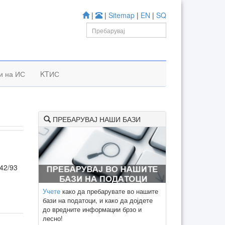
|
|
Sitemap
|
EN
|
SQ
и на ИС
KTИС
ПРЕБАРУВАЈ НАШИ БАЗИ
42/93
Учете
како да пребарувате во нашите
бази на податоци, и како да дојдете
до вредните информации брзо и
лесно!