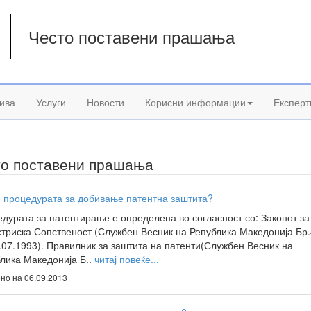
Често поставени прашања
а
ива
Услуги
Новости
Корисни информации
Експерт
то поставени прашања
е процедурата за добивање патентна заштита?
дурата за патентирање е определена во согласност со: Законот за
триска Сопственост (Службен Весник на Република Македонија Бр.
.07.1993). Правилник за заштита на патенти(Службен Весник на
лика Македонија Б..
читај повеќе...
но на 06.09.2013