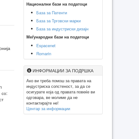
Национални бази на податоци
База за Патенти
База за Трговски марки
База за индустриски дизајн
Меѓународни бази на податоци
Espacenet
онија
Romarin
ИНФОРМАЦИИ ЗА ПОДРШКА
Ако ви треба помош за правата на
индустриска сопстеност, за да се
n
осигурате која од правата повеќе ви
 со:
одговара, ве молиме да не
ст
контактирајте не!
Центар за информации