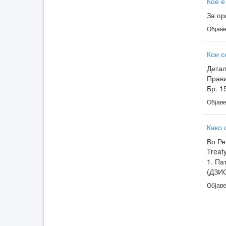
Кое е
За пр
Објаве
Кои с
Детал
Прави
Бр. 1
Објаве
Како 
Во Ре
Treat
1. Па
(ДЗИС
Објаве