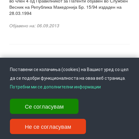
во член 4 од Правилникот за Патенти објавен во Службен
Весник на Република Македонија Бр. 15/94 издаден на
28.03.1994
Објавено на: 06.09.2013
Следете не на
Врати се горе
Поставени се колачиња (cookies) на Вашиот уред со цел
да се подобри функционалноста на оваа веб страница.
Потребни ми се дополнителни информации
Ул. Даме Груев 14, Катна гаража Беко на 1-виот кат, 1000 Скопје,
Тел: +389 2 3103 601 (641), Факс: +389 2 3137 149 |
Се согласувам
info@ippo.gov.mk
©
2026
. ·
Privacy
·
Terms
Не се согласувам