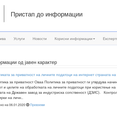
Пристап до информации
а
ива
Услуги
Новости
Корисни информации
Експерт
рмации од јавен карактер
иката за приватност на личните податоци на интернет страната н
ика за приватност Оваа Политика за приватност ги утврдува начин
т и целите на обработката на личните податоци при користење на 
ата на Државен завод за индустриска сопственост (ДЗИС). Контро
ирки на личн..
но на 06.01.2020
Превземи