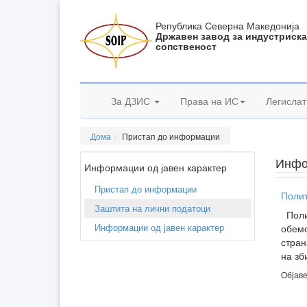
Република Северна Македонија
Државен завод за индустриск
сопственост
За ДЗИС
Права на ИС
Легислат
Дома
Пристап до информации
Инфо
Информации од јавен карактер
Пристап до информации
Полит
Заштита на лични податоци
Полит
Информации од јавен карактер
обемо
стран
на зб
Објаве