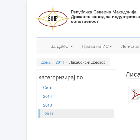
Република Северна Македонија
Државен завод за индустриск
сопственост
За ДЗИС
Права на ИС
Легислат
Дома
2011
Лисабонски Договор
Лиса
Категоризирај по
Сите
2014
2013
2011