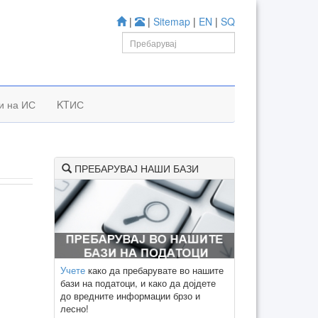
|
|
Sitemap
|
EN
|
SQ
и на ИС
KTИС
ПРЕБАРУВАЈ НАШИ БАЗИ
Учете
како да пребарувате во нашите
бази на податоци, и како да дојдете
до вредните информации брзо и
лесно!