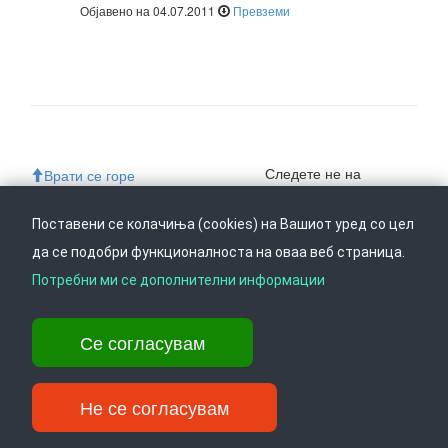
Објавено на 04.07.2011
Превземи
Следете не на
Врати се горе
Поставени се колачиња (cookies) на Вашиот уред со цел
да се подобри функционалноста на оваа веб страница.
Ул. Даме Груев 14, Катна гаража Беко на 1-виот кат, 1000 Скопје,
Потребни ми се дополнителни информации
Тел: +389 2 3103 601 (641), Факс: +389 2 3137 149 |
info@ippo.gov.mk
©
2026
. ·
Privacy
·
Terms
Се согласувам
Не се согласувам