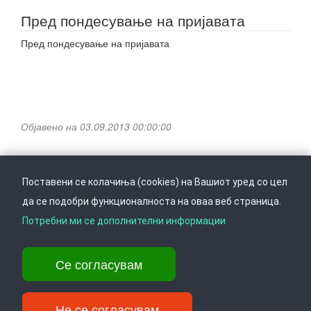
Пред пондесување на пријавата
Пред пондесување на пријавата
Објавено на 03.09.2013 00:00:00
Поставени се колачиња (cookies) на Вашиот уред со цел
да се подобри функционалноста на оваа веб страница.
Следете не на
Врати се горе
Потребни ми се дополнителни информации
Се согласувам
Ул. Даме Груев 14, Катна гаража Беко на 1-виот кат, 1000 Скопје,
Тел: +389 2 3103 601 (641), Факс: +389 2 3137 149 |
info@ippo.gov.mk
Не се согласувам