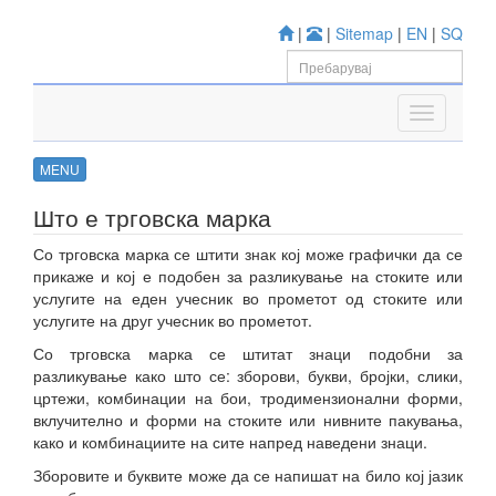
|
|
Sitemap
|
EN
|
SQ
MENU
Што е трговска марка
Со трговска марка се штити знак кој може графички да се
прикаже и кој е подобен за разликување на стоките или
услугите на еден учесник во прометот од стоките или
услугите на друг учесник во прометот.
Со трговска марка се штитат знаци подобни за
разликување како што се: зборови, букви, бројки, слики,
цртежи, комбинации на бои, тродимензионални форми,
вклучително и форми на стоките или нивните пакувања,
како и комбинациите на сите напред наведени знаци.
Зборовите и буквите може да се напишат на било кој јазик