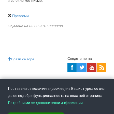
и со било кое писмо.
Превземи
Објавено на 02.09.2013 00:00:00
Следете не на
Врати се горе
Ул. Даме Груев 14, Катна гаража Беко на 1-виот кат, 1000 Скопје,
Тел: +389 2 3103 601 (641), Факс: +389 2 3137 149 |
Поставени се колачиња (cookies) на Вашиот уред со цел
info@ippo.gov.mk
да се подобри функционалноста на оваа веб страница.
©
2026
. ·
Privacy
·
Terms
Потребни ми се дополнителни информации