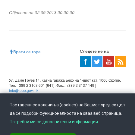
Објавено на 02.09.2013 00:00:00
Следете не на
Врати се горе
Ул. Даме Груев 14, Катна гаража Беко на 1-виот кат, 1000 Скопје,
Тел: +389 2 3103 601 (641), Факс: +389 2 3137 149 |
info@ippo.gov.mk
©
2026
. ·
Privacy
·
Terms
Поставени се колачиња (cookies) на Вашиот уред со цел
да се подобри функционалноста на оваа веб страница.
Потребни ми се дополнителни информации