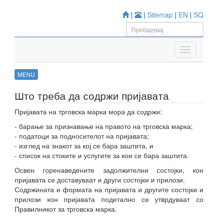
|
|
Sitemap
|
EN
|
SQ
MENU
Што треба да содржи пријавата
Пријавата на трговска марка мора да содржи:
- барање за признавање на правото на трговска марка;
- податоци за подносителот на пријавата;
- изглед на знакот за кој се бара заштита, и
- список на стоките и услугите за кои се бара заштита.
Освен горенаведените задолжителни состојки, кон
пријавата се доставуваат и други состојки и прилози.
Содржината и формата на пријавата и другите состојки и
прилози кон пријавата подетално се утврдуваат со
Правилникот за трговска марка.